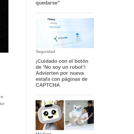
Z
re
tor