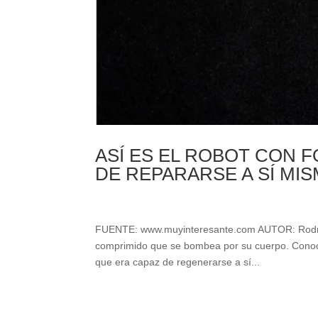
ASÍ ES EL ROBOT CON 
DE REPARARSE A SÍ MI
FUENTE: www.muyinteresante.com AUTOR: Rodrigo A
comprimido que se bombea por su cuerpo. Conoce 
que era capaz de regenerarse a sí...