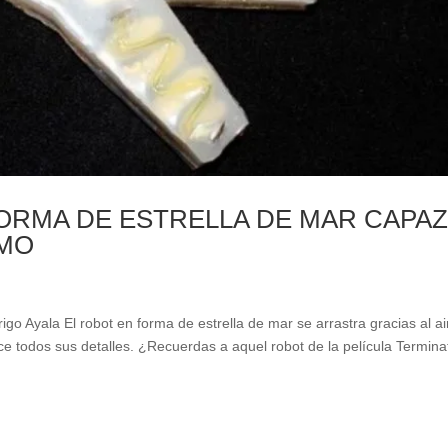
FORMA DE ESTRELLA DE MAR CAPA
SMO
yala El robot en forma de estrella de mar se arrastra gracias al ai
todos sus detalles. ¿Recuerdas a aquel robot de la película Termina