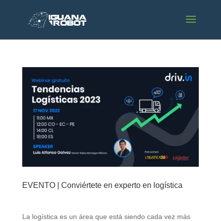
EVENTO | Conviértete en experto en logística
La logística es un área que está siendo cada vez más