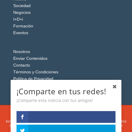
Sociedad
Negocios
I+D+i
Formación
Eventos
Nosotros
Enviar Contenidos
Contacto
Términos y Condiciones
Política de Privacidad
Aviso Legal
¡Comparte en tus redes!
¡Comparte esta noticia con tus amigos!
Esta web usa cookies analíticas y publicitarias (propias y de
terceros) para analizar el tráfico y personalizar el contenido y los
anuncios que le mostremos de acuerdo con su navegación e
intereses, buscando así mejorar su experiencia. Si presiona