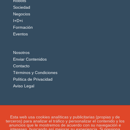
Robots
Sociedad
Negocios
I+D+i
Formación
Eventos
Nosotros
Enviar Contenidos
Contacto
Términos y Condiciones
Política de Privacidad
Aviso Legal
Esta web usa cookies analíticas y publicitarias (propias y de
terceros) para analizar el tráfico y personalizar el contenido y los
anuncios que le mostremos de acuerdo con su navegación e
intereses, buscando así mejorar su experiencia. Si presiona