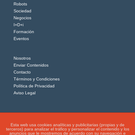
Robots
Sociedad
Negocios
I+D+i
Formación
Eventos
Nosotros
Enviar Contenidos
Contacto
Términos y Condiciones
Política de Privacidad
Aviso Legal
Esta web usa cookies analíticas y publicitarias (propias y de
terceros) para analizar el tráfico y personalizar el contenido y los
anuncios que le mostremos de acuerdo con su navegación e