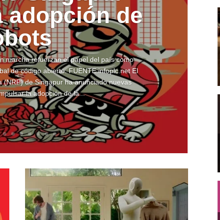
a adopción de
obots
 en marcha refuerzan el papel del país como
bal de código abierto. FUENTE:infoplc.net El
a (NRP) de Singapur ha anunciado nuevas
impulsar la adopción de la...