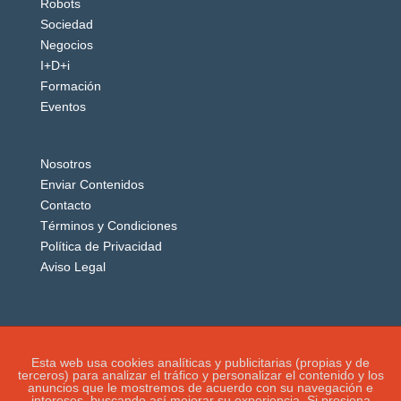
Robots
Sociedad
Negocios
I+D+i
Formación
Eventos
Nosotros
Enviar Contenidos
Contacto
Términos y Condiciones
Política de Privacidad
Aviso Legal
Esta web usa cookies analíticas y publicitarias (propias y de
terceros) para analizar el tráfico y personalizar el contenido y los
anuncios que le mostremos de acuerdo con su navegación e
intereses, buscando así mejorar su experiencia. Si presiona