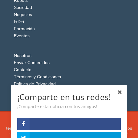
Robots
Sociedad
Negocios
I+D+i
Formación
Eventos
Nosotros
Enviar Contenidos
Contacto
Términos y Condiciones
Política de Privacidad
Aviso Legal
¡Comparte en tus redes!
¡Comparte esta noticia con tus amigos!
Esta web usa cookies analíticas y publicitarias (propias y de
terceros) para analizar el tráfico y personalizar el contenido y los
anuncios que le mostremos de acuerdo con su navegación e
intereses, buscando así mejorar su experiencia. Si presiona