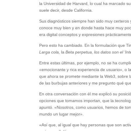
la Universidad de Harvard, lo cual ha marcado su
suele decir, desde California.
Sus diagnósticos siempre han sido muy certeros y
conoce muy bien y en donde hasta hace muy poco, 
era digital conceptos y expresiones prácticament
Pero esto ha cambiado. En la formulación que Ti
Larga cola,
la
Beta perpetua,
los datos son el
‘Int
Entre estas últimas, por ejemplo, no se ha cumpl
«emocionante y rica experiencia de usuario», o la
que ahora se promete mediante la Web3, sobre la 
de las burbujas anteriores y me pregunto qué que
En otra conversación con él me explicó su posició
opciones que tomamos importan, que la tecnologí
apuntó. «Nosotros, como usuarios, hemos de tomar
mundo un lugar mejor».
«Así que, al igual que hay personas que son acti