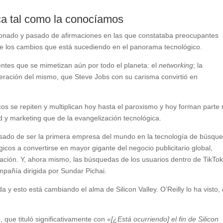
ica tal como la conocíamos
ionado y pasado de afirmaciones en las que constataba preocupantes
re los cambios que está sucediendo en el panorama tecnológico.
rentes que se mimetizan aún por todo el planeta: el
networking
; la
ración del mismo, que Steve Jobs con su carisma convirtió en
os se repiten y multiplican hoy hasta el paroxismo y hoy forman parte
d y marketing que de la evangelización tecnológica.
pasado de ser la primera empresa del mundo en la tecnología de búsqu
icos a convertirse en mayor gigante del negocio publicitario global,
ción. Y, ahora mismo, las búsquedas de los usuarios dentro de TikTo
mpañía dirigida por Sundar Pichai.
 y esto está cambiando el alma de Silicon Valley. O’Reilly lo ha visto,
que tituló significativamente con «
[¿Está ocurriendo] el fin de Silicon