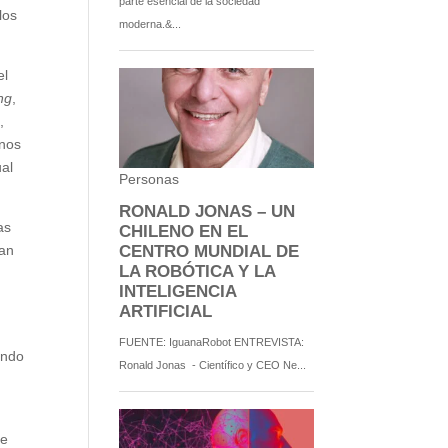
los
el
ng
,
,
inos
ual
as
ian
a
endo
ue