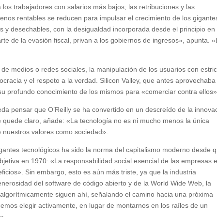
 los trabajadores con salarios más bajos; las retribuciones y las
enos rentables se reducen para impulsar el crecimiento de los gigante
s y desechables, con la desigualdad incorporada desde el principio en
te de la evasión fiscal, privan a los gobiernos de ingresos», apunta. 
 de medios o redes sociales, la manipulación de los usuarios con estri
ocracia y el respeto a la verdad. Silicon Valley, que antes aprovechaba 
a su profundo conocimiento de los mismos para «comerciar contra ellos»
eda pensar que O’Reilly se ha convertido en un descreído de la innova
ue quede claro, añade: «La tecnología no es ni mucho menos la única
e nuestros valores como sociedad».
igantes tecnológicos ha sido la norma del capitalismo moderno desde 
bjetiva en 1970: «La responsabilidad social esencial de las empresas 
ficios». Sin embargo, esto es aún más triste, ya que la industria
nerosidad del software de código abierto y de la World Wide Web, la
da algorítmicamente siguen ahí, señalando el camino hacia una próxima
mos elegir activamente, en lugar de montarnos en los raíles de un
.»