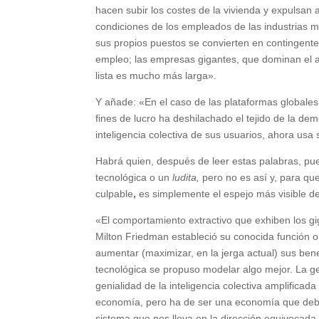
hacen subir los costes de la vivienda y expulsan a
condiciones de los empleados de las industrias m
sus propios puestos se convierten en contingente
empleo; las empresas gigantes, que dominan el ar
lista es mucho más larga».
Y añade: «En el caso de las plataformas globales
fines de lucro ha deshilachado el tejido de la dem
inteligencia colectiva de sus usuarios, ahora us
Habrá quien, después de leer estas palabras, pu
tecnológica o un
ludita,
pero no es así y, para q
culpable
,
es simplemente el espejo más visible d
«El comportamiento extractivo que exhiben los g
Milton Friedman estableció su conocida función o
aumentar (maximizar, en la jerga actual) sus bene
tecnológica se propuso modelar algo mejor. La ge
genialidad de la inteligencia colectiva amplifica
economía, pero ha de ser una economía que debe
sistema que nos lleva en la dirección equivocada