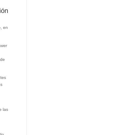
ión
e, en
ower
 de
ntes
os
e las
ado