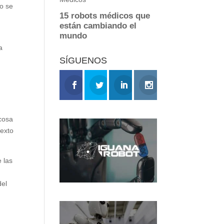
mo se
e
a
SÍGUENOS
 cosa
texto
 las
del