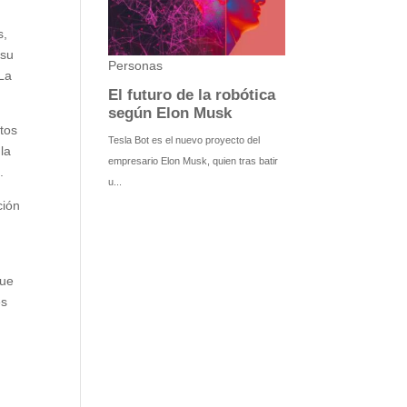
s,
 su
«La
ctos
la
.
ción
que
es