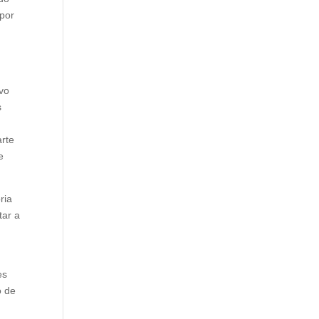
 por
ivo
s
arte
e
ria
tar a
es
o de