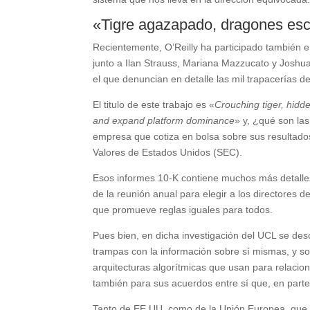
«Tigre agazapado, dragones esco
Recientemente, O’Reilly ha participado también e
junto a Ilan Strauss, Mariana Mazzucato y Joshua 
el que denuncian en detalle las mil trapacerías 
El titulo de este trabajo es «
Crouching tiger, hid
and expand platform dominance
» y, ¿qué son la
empresa que cotiza en bolsa sobre sus resultado
Valores de Estados Unidos (SEC).
Esos informes 10-K contiene muchos más detalles
de la reunión anual para elegir a los directores 
que promueve reglas iguales para todos.
Pues bien, en dicha investigación del UCL se de
trampas con la información sobre sí mismas, y so
arquitecturas algorítmicas que usan para relacio
también para sus acuerdos entre sí que, en parte,
Tanto de EE.UU. como de la Unión Europea, que y