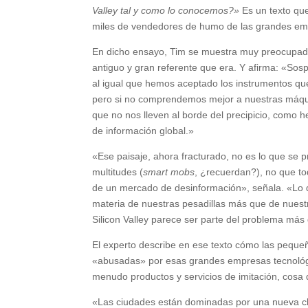
Valley tal y como lo conocemos?»
Es un texto qu
miles de vendedores de humo de las grandes em
En dicho ensayo, Tim se muestra muy preocupado 
antiguo y gran referente que era. Y afirma: «Sos
al igual que hemos aceptado los instrumentos qu
pero si no comprendemos mejor a nuestras máq
que no nos lleven al borde del precipicio, como 
de información global.»
«Ese paisaje, ahora fracturado, no es lo que se pr
multitudes (
smart mobs
, ¿recuerdan?), no que t
de un mercado de desinformación», señala. «Lo q
materia de nuestras pesadillas más que de nues
Silicon Valley parece ser parte del problema más 
El experto describe en ese texto cómo las peque
«abusadas» por esas grandes empresas tecnológic
menudo productos y servicios de imitación, cosa
«Las ciudades están dominadas por una nueva 