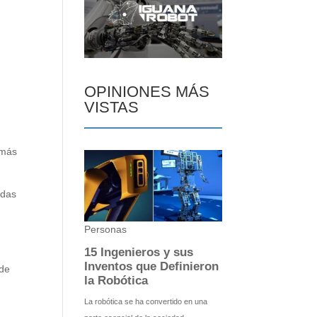
OPINIONES MÁS
VISTAS
 más
edas
k
 de