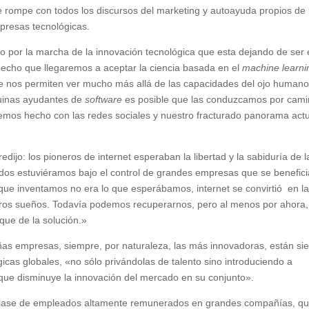
e rompe con todos los discursos del marketing y autoayuda propios de 
presas tecnológicas.
por la marcha de la innovación tecnológica que esta dejando de ser 
pecho que llegaremos a aceptar la ciencia basada en el
machine learni
e nos permiten ver mucho más allá de las capacidades del ojo humano
uinas ayudantes de
software
es posible que las conduzcamos por cam
hemos hecho con las redes sociales y nuestro fracturado panorama act
edijo: los pioneros de internet esperaban la libertad y la sabiduría de l
odos estuviéramos bajo el control de grandes empresas que se benefic
ue inventamos no era lo que esperábamos, internet se convirtió en l
tros sueños. Todavía podemos recuperarnos, pero al menos por ahora,
que de la solución.»
ñas empresas, siempre, por naturaleza, las más innovadoras, están si
as globales, «no sólo privándolas de talento sino introduciendo a
 que disminuye la innovación del mercado en su conjunto».
clase de empleados altamente remunerados en grandes compañías, q