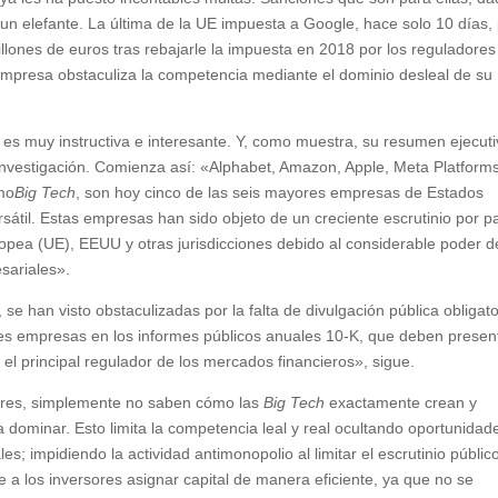
 un elefante. La última de la UE impuesta a Google, hace solo 10 días,
llones de euros tras rebajarle la impuesta en 2018 por los reguladores
empresa obstaculiza la competencia mediante el dominio desleal de su
L es muy instructiva e interesante. Y, como muestra, su resumen ejecut
investigación. Comienza así: «Alphabet, Amazon, Apple, Meta Platform
mo
Bi
g Tech
, son hoy cinco de las seis mayores empresas de Estados
sátil. Estas empresas han sido objeto de un creciente escrutinio por p
opea (UE), EEUU y otras jurisdicciones debido al considerable poder d
sariales».
se han visto obstaculizadas por la falta de divulgación pública obligato
des empresas en los informes públicos anuales 10-K, que deben presen
el principal regulador de los mercados financieros», sigue.
dores, simplemente no saben cómo las
Big Tech
exactamente crean y
 dominar. Esto limita la competencia leal y real ocultando oportunidad
s; impidiendo la actividad antimonopolio al limitar el escrutinio públic
 a los inversores asignar capital de manera eficiente, ya que no se