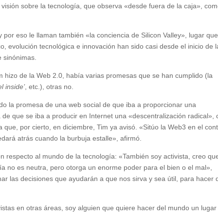
 visión sobre la tecnología, que observa «desde fuera de la caja», co
 por eso le llaman también «la conciencia de Silicon Valley», lugar qu
evolución tecnológica e innovación han sido casi desde el inicio de l
e sinónimas.
m hizo de la Web 2.0, había varias promesas que se han cumplido (la
el inside’
, etc.), otras no.
ido la promesa de una web social de que iba a proporcionar una
 de que se iba a producir en Internet una «descentralización radical»,
que, por cierto, en diciembre, Tim ya avisó. «Sitúo la Web3 en el con
dará atrás cuando la burbuja estalle», afirmó.
n respecto al mundo de la tecnología: «También soy activista, creo que
a no es neutra, pero otorga un enorme poder para el bien o el mal»,
 las decisiones que ayudarán a que nos sirva y sea útil, para hacer 
vistas en otras áreas, soy alguien que quiere hacer del mundo un lugar