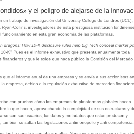
ndidos» y el peligro de alejarse de la innovac
n un trabajo de investigación del University College de Londres (UCL),
Ryan-Collins, investigadores de esta prestigiosa institución londinens
del funcionamiento en esta gran economía de las plataformas.
den dragons: How 10-K disclosure rules help Big Tech conceal market p
s 10-K? Pues es el informe exhaustivo que presenta anualmente toda
s financieros y que le exige que haga público la Comisión del Mercado
 que el informe anual de una empresa y se envía a sus accionistas a
de la empresa, debido a la regulación exhaustiva de mercados financier
scribe con pruebas cómo las empresas de plataformas globales hacen
bre lo que hacen, aprovechando la complejidad de sus estructuras y d
narse con sus usuarios, los datos y metadatos que estos producen y
 también se saltan las legislaciones antimonopolio y anti competencia.
a les ha puesto incontables multas. Sanciones que son para ellas, d