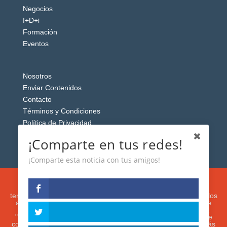
Negocios
I+D+i
Formación
Eventos
Nosotros
Enviar Contenidos
Contacto
Términos y Condiciones
Política de Privacidad
Aviso Legal
¡Comparte en tus redes!
¡Comparte esta noticia con tus amigos!
Esta web usa cookies analíticas y publicitarias (propias y de
terceros) para analizar el tráfico y personalizar el contenido y los
anuncios que le mostremos de acuerdo con su navegación e
intereses, buscando así mejorar su experiencia. Si presiona
"Aceptar" o continúa navegando, acepta su utilización. Puede
configurar o rechazar su uso presionando "Configuración". Más