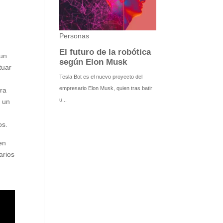
 un
tuar
tra
s un
os.
en
arios