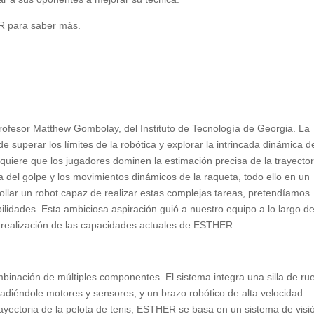
R para saber más.
rofesor Matthew Gombolay, del Instituto de Tecnología de Georgia. La
 superar los límites de la robótica y explorar la intrincada dinámica d
equiere que los jugadores dominen la estimación precisa de la trayector
ca del golpe y los movimientos dinámicos de la raqueta, todo ello en un
llar un robot capaz de realizar estas complejas tareas, pretendíamos
idades. Esta ambiciosa aspiración guió a nuestro equipo a lo largo d
a realización de las capacidades actuales de ESTHER.
inación de múltiples componentes. El sistema integra una silla de ru
adiéndole motores y sensores, y un brazo robótico de alta velocidad
rayectoria de la pelota de tenis, ESTHER se basa en un sistema de visi