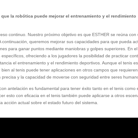
que la robótica puede mejorar el entrenamiento y el rendimiento
greso continuo. Nuestro próximo objetivo es que ESTHER se reúna con
A continuación, queremos mejorar sus capacidades para que pueda ac
anes para ganar puntos mediante maniobras y golpes superiores. En el
specíficos, ofreciendo a los jugadores la posibilidad de practicar con
stancia el entrenamiento y el rendimiento deportivos. Aunque el tenis e
 bien al tenis puede tener aplicaciones en otros campos que requieren
n precisa y la capacidad de moverse con seguridad entre seres human
 con antelación es fundamental para tener éxito tanto en el tenis como 
 esto con eficacia en el tenis también puede aplicarse a otros escen
a acción actual sobre el estado futuro del sistema.