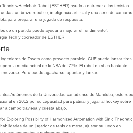
s Tennis wHeelchair Robot (ESTHER) ayuda a entrenar a los tenistas
ruedas, un brazo robótico, inteligencia artificial y una serie de cámara
elota para preparar una jugada de respuesta.
ales de un partido puede ayudar a mejorar el rendimiento”.
orgia Tech y cocreador de ESTHER.
rte
 ingenieros de Toyota como proyecto paralelo. CUE puede lanzar tiros
supera la media actual de la NBA del 77%. El robot en sí es bastante
i moverse. Pero puede agacharse, apuntar y lanzar.
gentes Autónomos de la Universidad canadiense de Manitoba, este robo
ional en 2012 por su capacidad para patinar y jugar al hockey sobre
ar a campo traviesa y cuesta abajo.
Exploring Possibility of Harmonized Automation with Sinic Theoretic
s habilidades de un jugador de tenis de mesa, ajustar su juego en
r a sus oponentes a mejorar su técnica.