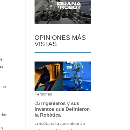
OPINIONES MÁS
VISTAS
el
ia,
e un
edas
ón