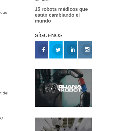
s que
SÍGUENOS
t del
s)