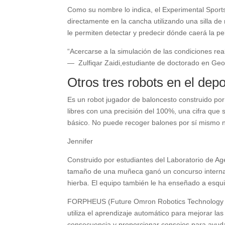
Como su nombre lo indica, el Experimental Sport
directamente en la cancha utilizando una silla de 
le permiten detectar y predecir dónde caerá la p
“Acercarse a la simulación de las condiciones re
— Zulfiqar Zaidi,estudiante de doctorado en Ge
Otros tres robots en el depo
Es un robot jugador de baloncesto construido por
libres con una precisión del 100%, una cifra que 
básico. No puede recoger balones por sí mismo n
Jennifer
Construido por estudiantes del Laboratorio de A
tamaño de una muñeca ganó un concurso internac
hierba. El equipo también le ha enseñado a esqui
FORPHEUS (Future Omron Robotics Technology for 
utiliza el aprendizaje automático para mejorar la
consecuencia y proporcionar consejos para ayuda