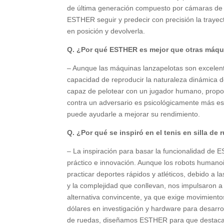
de última generación compuesto por cámaras de d
ESTHER seguir y predecir con precisión la trayect
en posición y devolverla.
Q. ¿Por qué ESTHER es mejor que otras máqui
– Aunque las máquinas lanzapelotas son excelente
capacidad de reproducir la naturaleza dinámica d
capaz de pelotear con un jugador humano, proporc
contra un adversario es psicológicamente más est
puede ayudarle a mejorar su rendimiento.
Q. ¿Por qué se inspiró en el tenis en silla de
– La inspiración para basar la funcionalidad de 
práctico e innovación. Aunque los robots humano
practicar deportes rápidos y atléticos, debido a l
y la complejidad que conllevan, nos impulsaron a 
alternativa convincente, ya que exige movimientos
dólares en investigación y hardware para desarrol
de ruedas, diseñamos ESTHER para que destacara