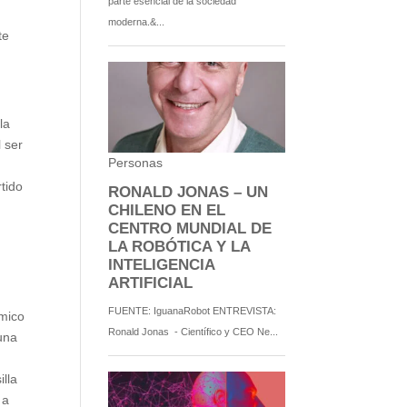
te
la
 ser
tido
ómico
 una
illa
 a