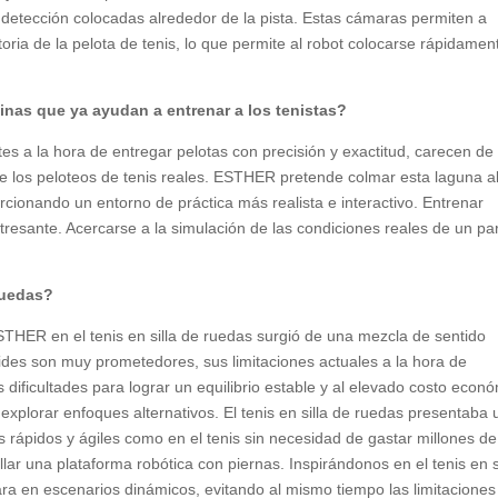
etección colocadas alrededor de la pista. Estas cámaras permiten a
oria de la pelota de tenis, lo que permite al robot colocarse rápidamen
nas que ya ayudan a entrenar a los tenistas?
s a la hora de entregar pelotas con precisión y exactitud, carecen de 
e los peloteos de tenis reales. ESTHER pretende colmar esta laguna al
ionando un entorno de práctica más realista e interactivo. Entrenar
resante. Acercarse a la simulación de las condiciones reales de un par
 ruedas?
ESTHER en el tenis en silla de ruedas surgió de una mezcla de sentido
ides son muy prometedores, sus limitaciones actuales a la hora de
as dificultades para lograr un equilibrio estable y al elevado costo econ
explorar enfoques alternativos. El tenis en silla de ruedas presentaba
 rápidos y ágiles como en el tenis sin necesidad de gastar millones de
lar una plataforma robótica con piernas. Inspirándonos en el tenis en s
 en escenarios dinámicos, evitando al mismo tiempo las limitaciones