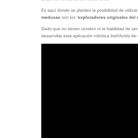
Es aquí donde se planteó la posibilidad de utiliz
medusas
son los
‘exploradores originales del
Dado que no tienen cerebro ni la habilidad de sen
desarrollar esta aplicación robótica biohíbrida d