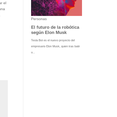
r el
una
.