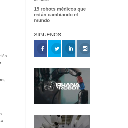
SÍGUENOS
ción
a
ón
,
os
ca