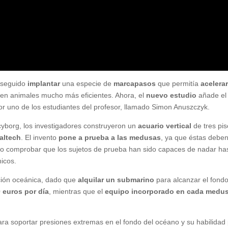
nseguido
implantar
una especie de
marcapasos
que permitía
acelerar
n en animales mucho más eficientes. Ahora, el
nuevo estudio
añade el
or uno de los estudiantes del profesor, llamado Simon Anuszczyk.
yborg, los investigadores construyeron un
acuario vertical
de tres pi
altech
. El invento
pone a prueba a las medusas
, ya que éstas debe
odido comprobar que los sujetos de prueba han sido capaces de nadar ha
nicos.
ación oceánica, dado que
alquilar un submarino
para alcanzar el fond
 euros por día
, mientras que el
equipo incorporado en cada medu
ara soportar presiones extremas en el fondo del océano y su habilidad