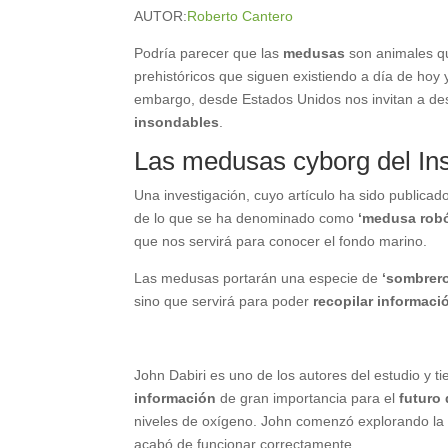
AUTOR:
Roberto Cantero
Podría parecer que las
medusas
son animales qu
prehistóricos que siguen existiendo a día de hoy
embargo, desde Estados Unidos nos invitan a d
insondables
.
Las medusas cyborg del Inst
Una investigación, cuyo artículo ha sido publicad
de lo que se ha denominado como
‘medusa robó
que nos servirá para conocer el fondo marino.
Las medusas portarán una especie de
‘sombrer
sino que servirá para poder
recopilar informaci
John Dabiri es uno de los autores del estudio y 
información
de gran importancia para el
futuro 
niveles de oxígeno. John comenzó explorando la
acabó de funcionar correctamente.