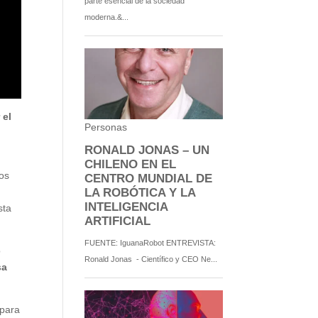
 el
sos
n
sta
o
sa
 para