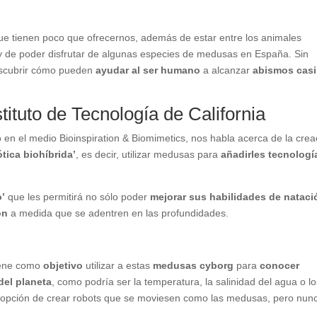
e tienen poco que ofrecernos, además de estar entre los animales
 y de poder disfrutar de algunas especies de medusas en España. Sin
escubrir cómo pueden
ayudar al ser humano
a alcanzar
abismos casi
ituto de Tecnología de California
o en el medio Bioinspiration & Biomimetics, nos habla acerca de la crea
tica biohíbrida’
, es decir, utilizar medusas para
añadirles tecnologí
o’
que les permitirá no sólo poder
mejorar sus habilidades de nataci
ón
a medida que se adentren en las profundidades.
tiene como
objetivo
utilizar a estas
medusas cyborg
para
conocer
del planeta
, como podría ser la temperatura, la salinidad del agua o l
 opción de crear robots que se moviesen como las medusas, pero nun