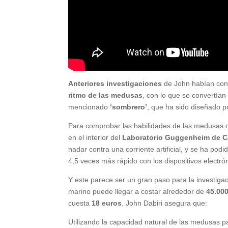
Anteriores investigaciones
de John habían co
ritmo de las medusas
, con lo que se convertía
mencionado
‘sombrero’
, que ha sido diseñado p
Para comprobar las habilidades de las medusas c
en el interior del
Laboratorio Guggenheim de C
nadar contra una corriente artificial, y se ha p
4,5 veces más rápido con los dispositivos electró
Y este parece ser un gran paso para la investig
marino puede llegar a costar alrededor de
45.000
cuesta
18 euros
. John Dabiri asegura que:
Utilizando la capacidad natural de las medusas p