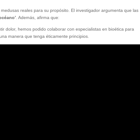
ar medusas reales para su propósito. El investigador argumenta que las
 océano’
. Además, afirma que:
tir dolor, hemos podido colaborar con especialistas en bioética para
e una manera que tenga éticamente principios.