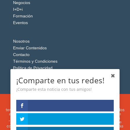
Negocios
I+D+i
Formación
Eventos
Nosotros
Enviar Contenidos
Contacto
Términos y Condiciones
Política de Privacidad
Aviso Legal
¡Comparte en tus redes!
¡Comparte esta noticia con tus amigos!
Esta web usa cookies analíticas y publicitarias (propias y de
terceros) para analizar el tráfico y personalizar el contenido y los
anuncios que le mostremos de acuerdo con su navegación e
intereses, buscando así mejorar su experiencia. Si presiona
"Aceptar" o continúa navegando, acepta su utilización. Puede
configurar o rechazar su uso presionando "Configuración". Más