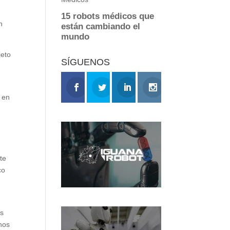
n
jeto
SÍGUENOS
 en
te
co
as
nos