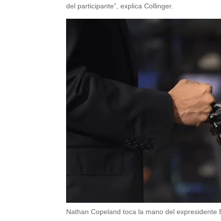
del participante”, explica Collinger.
Nathan Copeland toca la mano del expresidente