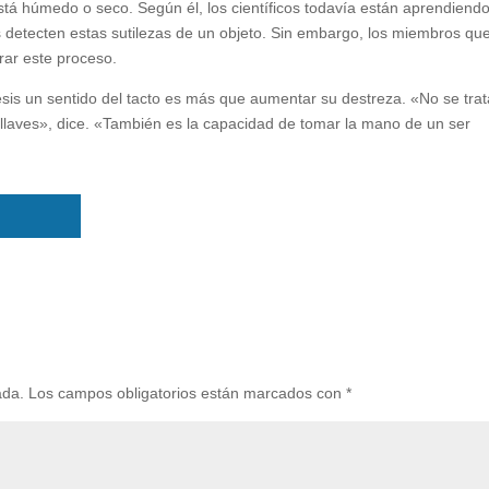
 está húmedo o seco. Según él, los científicos todavía están aprendiend
s detecten estas sutilezas de un objeto. Sin embargo, los miembros qu
rar este proceso.
esis un sentido del tacto es más que aumentar su destreza. «No se trat
s llaves», dice. «También es la capacidad de tomar la mano de un ser
ada.
Los campos obligatorios están marcados con
*