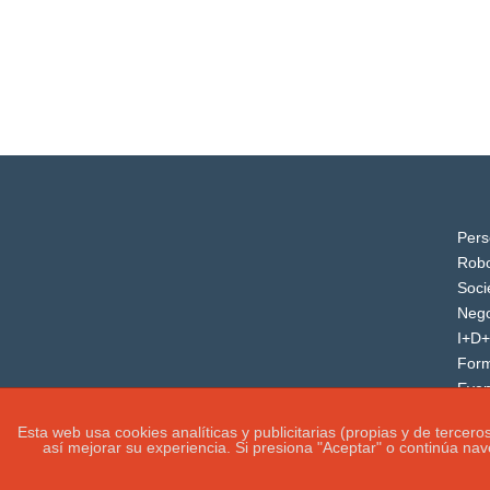
Pers
Robo
Soci
Nego
I+D+
For
Even
Esta web usa cookies analíticas y publicitarias (propias y de tercer
así mejorar su experiencia. Si presiona "Aceptar" o continúa na