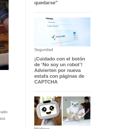
izado
ios