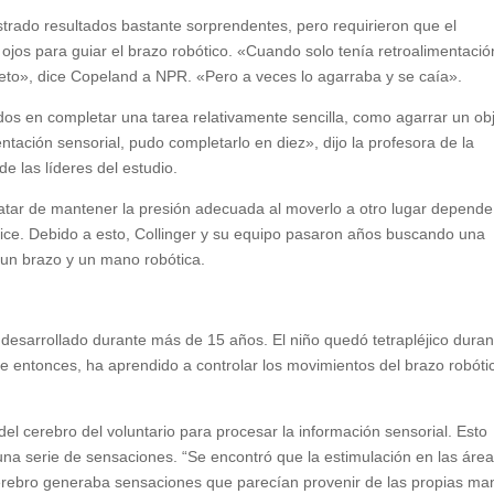
trado resultados bastante sorprendentes, pero requirieron que el
ojos para guiar el brazo robótico. «Cuando solo tenía retroalimentació
jeto», dice Copeland a NPR. «Pero a veces lo agarraba y se caía».
s en completar una tarea relativamente sencilla, como agarrar un ob
entación sensorial, pudo completarlo en diez», dijo la profesora de la
de las líderes del estudio.
ratar de mantener la presión adecuada al moverlo a otro lugar depende
dice. Debido a esto, Collinger y su equipo pasaron años buscando una
 un brazo y un mano robótica.
desarrollado durante más de 15 años. El niño quedó tetrapléjico duran
e entonces, ha aprendido a controlar los movimientos del brazo robóti
del cerebro del voluntario para procesar la información sensorial. Esto
 una serie de sensaciones. “Se encontró que la estimulación en las áre
cerebro generaba sensaciones que parecían provenir de las propias ma