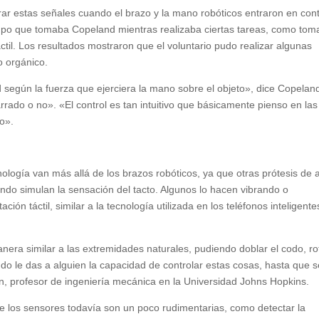
ar estas señales cuando el brazo y la mano robóticos entraron en con
iempo que tomaba Copeland mientras realizaba ciertas tareas, como tom
ctil. Los resultados mostraron que el voluntario pudo realizar algunas
o orgánico.
según la fuerza que ejerciera la mano sobre el objeto», dice Copelan
arrado o no». «El control es tan intuitivo que básicamente pienso en las
o».
nología van más allá de los brazos robóticos, ya que otras prótesis de a
ndo simulan la sensación del tacto. Algunos lo hacen vibrando o
ón táctil, similar a la tecnología utilizada en los teléfonos inteligente
nera similar a las extremidades naturales, pudiendo doblar el codo, ro
o le das a alguien la capacidad de controlar estas cosas, hasta que s
n, profesor de ingeniería mecánica en la Universidad Johns Hopkins.
e los sensores todavía son un poco rudimentarias, como detectar la