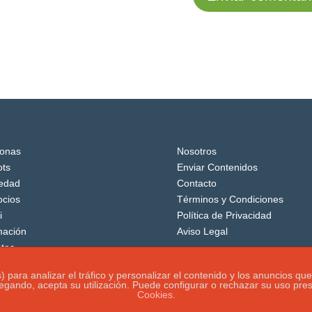
onas
Nosotros
ts
Enviar Contenidos
edad
Contacto
cios
Términos y Condiciones
i
Política de Privacidad
mación
Aviso Legal
tos
os) para analizar el tráfico y personalizar el contenido y los anuncio
vegando, acepta su utilización. Puede configurar o rechazar su uso pr
Cookies.