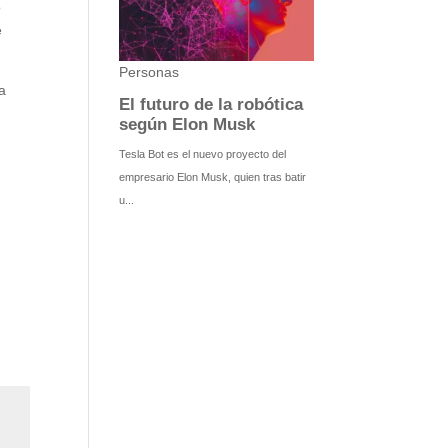
o
e
a