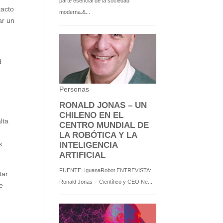
tacto
ar un
d.
lta
s
tar
e