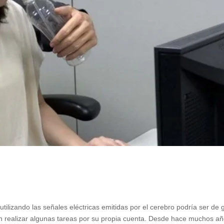
tilizando las señales eléctricas emitidas por el cerebro podría ser de 
an realizar algunas tareas por su propia cuenta. Desde hace muchos añ