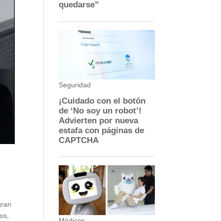
gran
os,