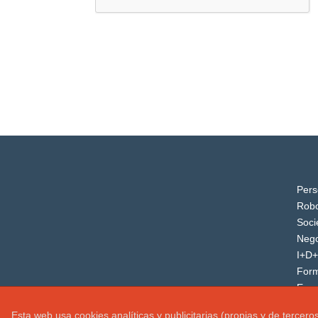
Pers
Robo
Soci
Nego
I+D+
For
Even
Esta web usa cookies analíticas y publicitarias (propias y de tercer