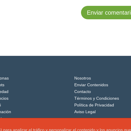
onas
Nosotros
ts
Enviar Contenidos
edad
Contacto
cios
Términos y Condiciones
i
Política de Privacidad
mación
Aviso Legal
tos
os) para analizar el tráfico y personalizar el contenido y los anuncio