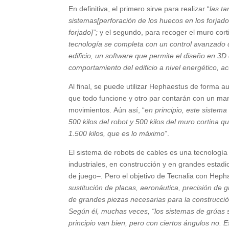
En definitiva, el primero sirve para realizar “
las t
sistemas[perforación de los huecos en los forjados
forjado]”;
y el segundo, para recoger el muro corti
tecnología se completa con un control avanzado 
edificio, un software que permite el diseño en 3D 
comportamiento del edificio a nivel energético, ac
Al final, se puede utilizar Hephaestus de forma a
que todo funcione y otro par contarán con un m
movimientos. Aún así, “
en principio, este sistema
500 kilos del robot y 500 kilos del muro cortina 
1.500 kilos, que es lo máximo
”.
El sistema de robots de cables es una tecnologí
industriales, en construcción y en grandes estad
de juego–. Pero el objetivo de Tecnalia con Hepha
sustitución de placas, aeronáutica, precisión de
de grandes piezas necesarias para la construcci
Según él, muchas veces, “los sistemas de grúas s
principio van bien, pero con ciertos ángulos no. E