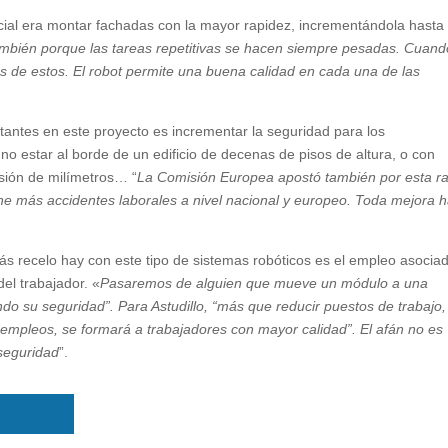
inicial era montar fachadas con la mayor rapidez, incrementándola hasta
mbién porque las tareas repetitivas se hacen siempre pesadas. Cuand
s de estos. El robot permite una buena calidad en cada una de las
antes en este proyecto es incrementar la seguridad para los
no estar al borde de un edificio de decenas de pisos de altura, o con
isión de milímetros… “
La Comisión Europea apostó también por esta r
ene más accidentes laborales a nivel nacional y europeo. Toda mejora h
s recelo hay con este tipo de sistemas robóticos es el empleo asocia
del trabajador. «
Pasaremos de alguien que mueve un módulo a una
o su seguridad”. Para Astudillo, “más que reducir puestos de trabajo
s empleos, se formará a trabajadores con mayor calidad”. El afán no es
 seguridad
”.