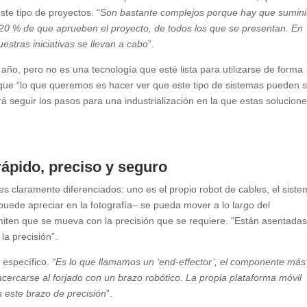
e tipo de proyectos. “
Son bastante complejos porque hay que sumini
20 % de que aprueben el proyecto, de todos los que se presentan. En
estras iniciativas se llevan a cabo
”.
año, pero no es una tecnología que esté lista para utilizarse de forma
da que “lo que queremos es hacer ver que este tipo de sistemas pueden 
á seguir los pasos para una industrialización en la que estas solucion
rápido, preciso y seguro
es claramente diferenciados: uno es el propio robot de cables, el sist
puede apreciar en la fotografía– se pueda mover a lo largo del
rmiten que se mueva con la precisión que se requiere. “Están asentadas
la precisión”.
 específico.
“Es lo que llamamos un ‘end-effector’, el componente más
acercarse al forjado con un brazo robótico. La propia plataforma móvil
 este brazo de precisión
”.