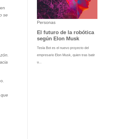
 en
o se
azón.
acia
do.
, que