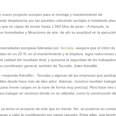
 un nuevo proyecto europeo para el montaje y mantenimiento de
ede desplazarse por las paredes colocando anclajes e instalando pla
a que es capaz de mover hasta 1.500 kilos de peso–. A menudo, la
 humedades y filtraciones de aire, de ahí su exactitud en la ejecució
niversidades europeas lideradas por
Tecnalia,
asegura que el robot de
ostes en un 20 %; en el mantenimiento y la limpieza, logra reducciones
a calidad del resultado final; y aumenta la seguridad de los trabajador
u coordinador general, también de Tecnalia, Julen Astudillo.
–responde Astudillo–.
Tecnalia y algunas de las empresas que partici
cables desde hace más de diez años. Además, nosotros también trabaj
n para mover cargas en la nave de forma muy precisa]. Pero hace tres 
ra trabajar en sectores donde no se utilizaba, como la construcción d
 ya tenía un proyecto de este tipo en mente. Así, se pusieron en conta
evaran a cabo la coordinación por varias razones. Entre ellas, que tenía