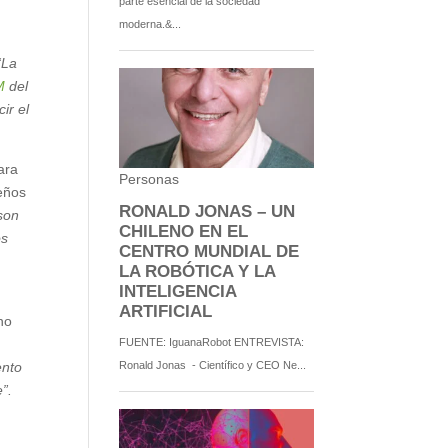
 “La
M
del
ir el
ara
eños
 son
os
no
ento
”.