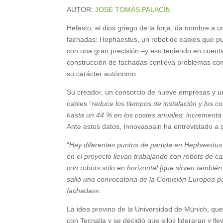
AUTOR:
JOSÉ TOMÁS PALACÍN
Hefesto, el dios griego de la forja, da nombre a
fachadas: Hephaestus, un robot de cables que pu
con una gran precisión –y eso teniendo en cuent
construcción de fachadas conlleva problemas como
su carácter autónomo.
Su creador, un consorcio de nueve empresas y u
cables “
reduce los tiempos de instalación y los c
hasta un 44 % en los costes anuales; incrementa l
Ante estos datos, Innovaspain ha entrevistado a s
“
Hay diferentes puntos de partida en Hephaestus
en el proyecto llevan trabajando con robots de 
con robots solo en horizontal [que sirven tambié
salió una convocatoria de la Comisión Europea pa
fachadas
«.
La idea provino de la Universidad de Múnich, que
con Tecnalia y se decidió que ellos lideraran y ll