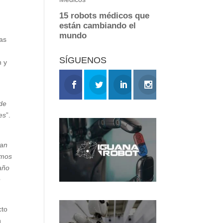
cas
SÍGUENOS
n y
 de
es
”.
pan
amos
año
e
cto
n