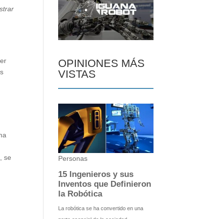
strar
ser
OPINIONES MÁS
es
VISTAS
ema
, se