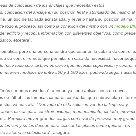
areas de colocación de los anclajes que necesitan estos
, colocación del anclaje en su posición final y atornillado del mismo al
na, un tipo de fachada acristalada, y llevarlo hasta su posición última
.
de todo el proceso, así como la conexión del mismo con un
modelo BI
del edificio y recopila información con diferentes objetivos, como predec
ústico, etcétera
”.
utomática, pero una persona tendrá que estar en la cabina de control p
ando de control remoto que permita, en caso de necesidad, hacer pequ
 lo hace todo solo. Si bien es cierto que necesita supervisión y control:
que mueven modelos de entre 500 y 1.000 kilos, pudiendo llegar hasta l
a “más o menos novedosa”, aunque ya tiene aplicaciones en naves
ios de fútbol –las famosas cámaras cableadas que sobrevuelan el terre
estus va más allá. “
Derivada de esta solución vendrá la limpieza y
 grandes piezas para construir aviones, mantenimiento, pintado, movimi
ón… Permitirá mover grandes cargas con nivel de precisión muy grande
e las ven y se las desean para colocar las placas como quieren. En
ste sistema lo solucionará
”, asegura.