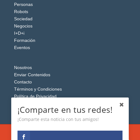
Personas
Robots
Sociedad
Negocios
I+D+i
Formación
Eventos
Nosotros
Enviar Contenidos
Contacto
Términos y Condiciones
Política de Privacidad
Aviso Legal
¡Comparte en tus redes!
¡Comparte esta noticia con tus amigos!
Esta web usa cookies analíticas y publicitarias (propias y de