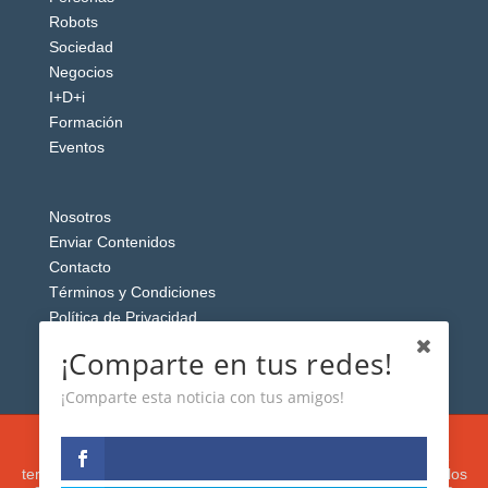
Robots
Sociedad
Negocios
I+D+i
Formación
Eventos
Nosotros
Enviar Contenidos
Contacto
Términos y Condiciones
Política de Privacidad
Aviso Legal
¡Comparte en tus redes!
¡Comparte esta noticia con tus amigos!
Esta web usa cookies analíticas y publicitarias (propias y de
terceros) para analizar el tráfico y personalizar el contenido y los