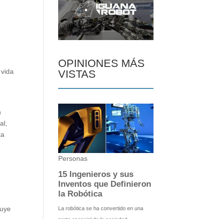
OPINIONES MÁS
 vida
VISTAS
n
al,
ta
luye