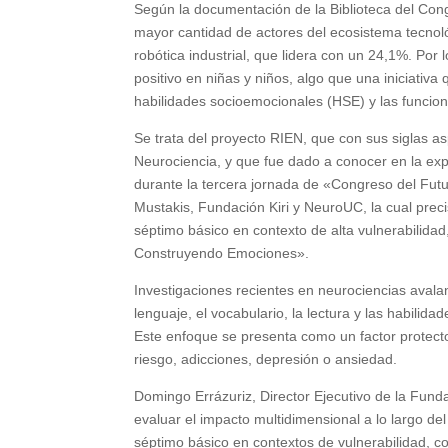
Según la documentación de la Biblioteca del Cong
mayor cantidad de actores del ecosistema tecnol
robótica industrial, que lidera con un 24,1%. Por
positivo en niñas y niños, algo que una iniciativa 
habilidades socioemocionales (HSE) y las funcion
Se trata del proyecto RIEN, que con sus siglas as
Neurociencia, y que fue dado a conocer en la exp
durante la tercera jornada de «Congreso del Fut
Mustakis, Fundación Kiri y NeuroUC, la cual preci
séptimo básico en contexto de alta vulnerabilida
Construyendo Emociones».
Investigaciones recientes en neurociencias avalan 
lenguaje, el vocabulario, la lectura y las habilid
Este enfoque se presenta como un factor protect
riesgo, adicciones, depresión o ansiedad.
Domingo Errázuriz, Director Ejecutivo de la Fund
evaluar el impacto multidimensional a lo largo de
séptimo básico en contextos de vulnerabilidad, con