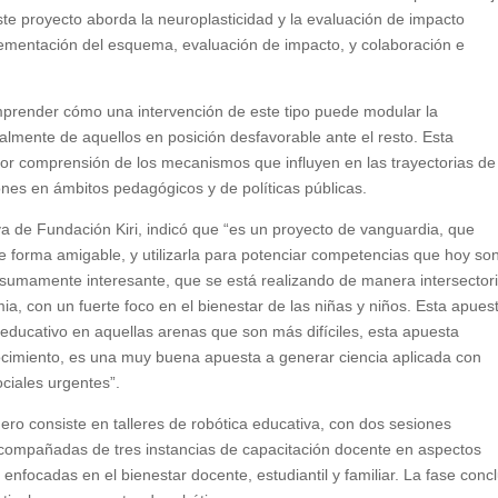
ste proyecto aborda la neuroplasticidad y la evaluación de impacto
ementación del esquema, evaluación de impacto, y colaboración e
mprender cómo una intervención de este tipo puede modular la
almente de aquellos en posición desfavorable ante el resto. Esta
or comprensión de los mecanismos que influyen en las trayectorias de
ones en ámbitos pedagógicos y de políticas públicas.
va de Fundación Kiri, indicó que “es un proyecto de vanguardia, que
e forma amigable, y utilizarla para potenciar competencias que hoy so
 sumamente interesante, que se está realizando de manera intersectori
, con un fuerte foco en el bienestar de las niñas y niños. Esta apues
educativo en aquellas arenas que son más difíciles, esta apuesta
nocimiento, es una muy buena apuesta a generar ciencia aplicada con
ciales urgentes”.
mero consiste en talleres de robótica educativa, con dos sesiones
compañadas de tres instancias de capacitación docente en aspectos
 enfocadas en el bienestar docente, estudiantil y familiar. La fase conc