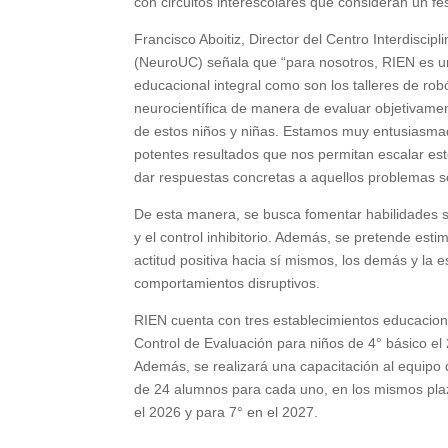
con circuitos interescolares que consideran un fes
Francisco Aboitiz, Director del Centro Interdiscipl
(NeuroUC) señala que “para nosotros, RIEN es u
educacional integral como son los talleres de rob
neurocientífica de manera de evaluar objetivament
de estos niños y niñas. Estamos muy entusiasma
potentes resultados que nos permitan escalar est
dar respuestas concretas a aquellos problemas s
De esta manera, se busca fomentar habilidades s
y el control inhibitorio. Además, se pretende es
actitud positiva hacia sí mismos, los demás y la 
comportamientos disruptivos.
RIEN cuenta con tres establecimientos educaciona
Control de Evaluación para niños de 4° básico el 
Además, se realizará una capacitación al equipo d
de 24 alumnos para cada uno, en los mismos plaz
el 2026 y para 7° en el 2027.