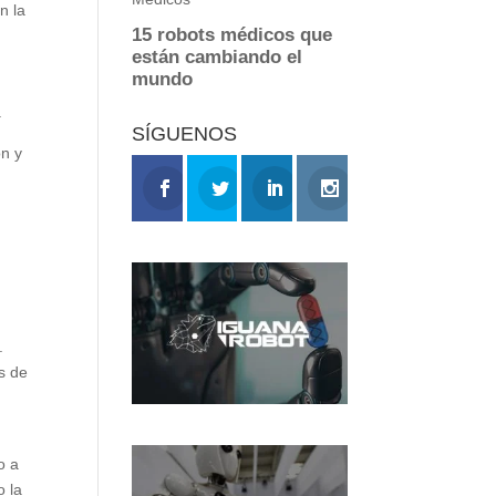
n la
.
SÍGUENOS
ón y
.
s de
o a
o la