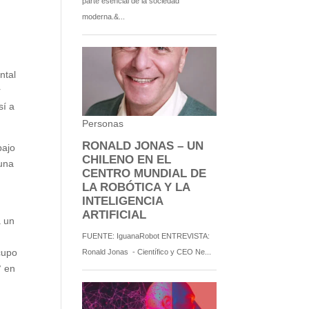
ntal
r
sí a
bajo
 una
á un
cupo
° en