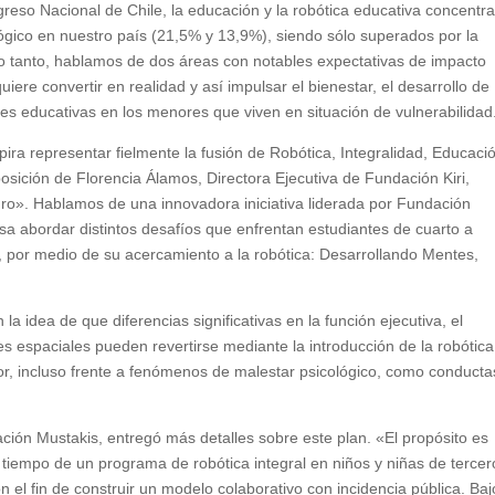
reso Nacional de Chile, la educación y la robótica educativa concentra
ógico en nuestro país (21,5% y 13,9%), siendo sólo superados por la
 lo tanto, hablamos de dos áreas con notables expectativas de impacto
quiere convertir en realidad y así impulsar el bienestar, el desarrollo de
es educativas en los menores que viven en situación de vulnerabilidad
pira representar fielmente la fusión de Robótica, Integralidad, Educaci
osición de Florencia Álamos, Directora Ejecutiva de Fundación Kiri,
uro». Hablamos de una innovadora iniciativa liderada por Fundación
sa abordar distintos desafíos que enfrentan estudiantes de cuarto a
d, por medio de su acercamiento a la robótica: Desarrollando Mentes,
la idea de que diferencias significativas en la función ejecutiva, el
ades espaciales pueden revertirse mediante la introducción de la robótica
or, incluso frente a fenómenos de malestar psicológico, como conducta
ación Mustakis, entregó más detalles sobre este plan. «El propósito es
l tiempo de un programa de robótica integral en niños y niñas de tercer
 el fin de construir un modelo colaborativo con incidencia pública. Baj