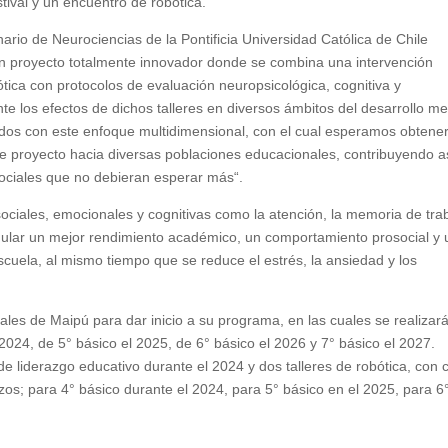
tival y un encuentro de robótica.
inario de Neurociencias de la Pontificia Universidad Católica de Chile
n proyecto totalmente innovador donde se combina una intervención
ótica con protocolos de evaluación neuropsicológica, cognitiva y
e los efectos de dichos talleres en diversos ámbitos del desarrollo me
dos con este enfoque multidimensional, con el cual esperamos obtene
e proyecto hacia diversas poblaciones educacionales, contribuyendo a
ociales que no debieran esperar más“.
ociales, emocionales y cognitivas como la atención, la memoria de tra
timular un mejor rendimiento académico, un comportamiento prosocial y
escuela, al mismo tiempo que se reduce el estrés, la ansiedad y los
les de Maipú para dar inicio a su programa, en las cuales se realizar
2024, de 5° básico el 2025, de 6° básico el 2026 y 7° básico el 2027.
e liderazgo educativo durante el 2024 y dos talleres de robótica, con 
os; para 4° básico durante el 2024, para 5° básico en el 2025, para 6