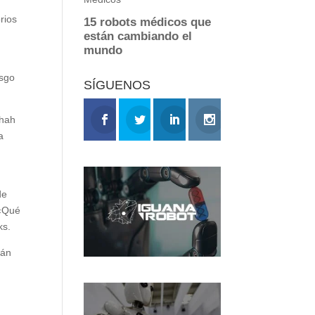
rios
esgo
SÍGUENOS
Shah
a
de
 «Qué
ks.
rán
s