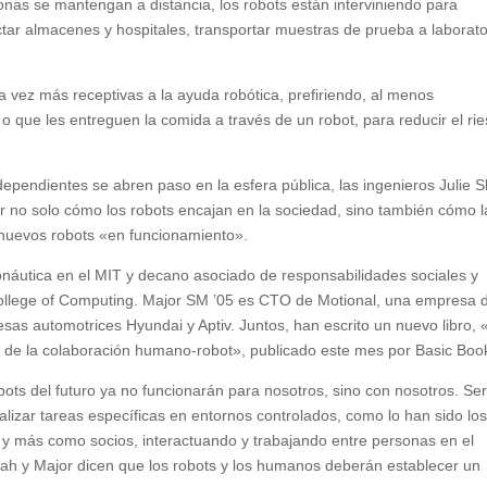
as se mantengan a distancia, los robots están interviniendo para
ar almacenes y hospitales, transportar muestras de prueba a laborato
 vez más receptivas a la ayuda robótica, prefiriendo, al menos
o que les entreguen la comida a través de un robot, para reducir el ri
ependientes se abren paso en la esfera pública, las ingenieros Julie 
r no solo cómo los robots encajan en la sociedad, sino también cómo l
nuevos robots «en funcionamiento».
onáutica en el MIT y decano asociado de responsabilidades sociales y
College of Computing. Major SM ’05 es CTO de Motional, una empresa 
as automotrices Hyundai y Aptiv. Juntos, han escrito un nuevo libro,
o de la colaboración humano-robot», publicado este mes por Basic Boo
ots del futuro ya no funcionarán para nosotros, sino con nosotros. Se
zar tareas específicas en entornos controlados, como lo han sido lo
y más como socios, interactuando y trabajando entre personas en el
ah y Major dicen que los robots y los humanos deberán establecer un