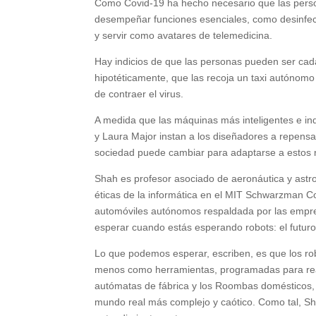
Como Covid-19 ha hecho necesario que las person
desempeñar funciones esenciales, como desinfect
y servir como avatares de telemedicina.
Hay indicios de que las personas pueden ser cada
hipotéticamente, que las recoja un taxi autónomo 
de contraer el virus.
A medida que las máquinas más inteligentes e ind
y Laura Major instan a los diseñadores a repensa
sociedad puede cambiar para adaptarse a estos 
Shah es profesor asociado de aeronáutica y astr
éticas de la informática en el MIT Schwarzman 
automóviles autónomos respaldada por las empres
esperar cuando estás esperando robots: el futur
Lo que podemos esperar, escriben, es que los rob
menos como herramientas, programadas para reali
autómatas de fábrica y los Roombas domésticos, 
mundo real más complejo y caótico. Como tal, Sh