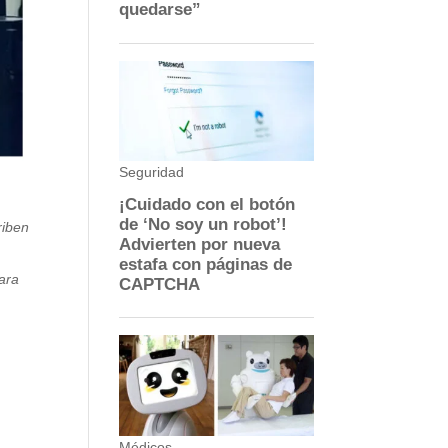
riben
ara