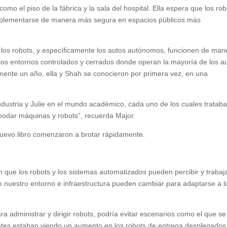
o el piso de la fábrica y la sala del hospital. Ella espera que los rob
implementarse de manera más segura en espacios públicos más
 los robots, y específicamente los autos autónomos, funcionen de man
 los entornos controlados y cerrados donde operan la mayoría de los a
mente un año, ella y Shah se conocieron por primera vez, en una
ndustria y Julie en el mundo académico, cada uno de los cuales tratab
modar máquinas y robots”, recuerda Major.
nuevo libro comenzaron a brotar rápidamente.
en que los robots y los sistemas automatizados pueden percibir y trabaj
 nuestro entorno e infraestructura pueden cambiar para adaptarse a l
 administrar y dirigir robots, podría evitar escenarios como el que se
ntes estaban viendo un aumento en los robots de entrega desplegados