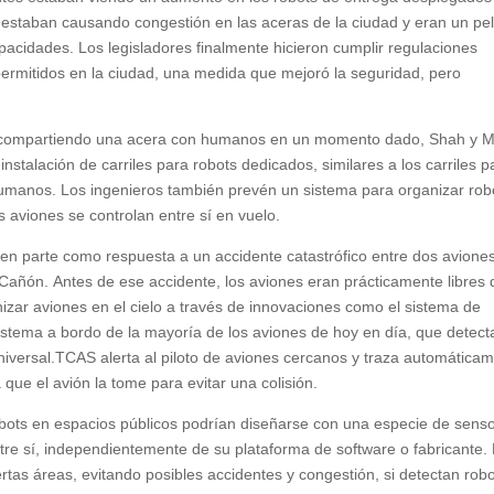
 estaban causando congestión en las aceras de la ciudad y eran un pel
acidades. Los legisladores finalmente hicieron cumplir regulaciones
 permitidos en la ciudad, una medida que mejoró la seguridad, pero
ts compartiendo una acera con humanos en un momento dado, Shah y M
nstalación de carriles para robots dedicados, similares a los carriles p
y humanos. Los ingenieros también prevén un sistema para organizar rob
s aviones se controlan entre sí en vuelo.
 en parte como respuesta a un accidente catastrófico entre dos avione
Cañón. Antes de ese accidente, los aviones eran prácticamente libres 
zar aviones en el cielo a través de innovaciones como el sistema de
sistema a bordo de la mayoría de los aviones de hoy en día, que detect
iversal.TCAS alerta al piloto de aviones cercanos y traza automática
 que el avión la tome para evitar una colisión.
obots en espacios públicos podrían diseñarse con una especie de sens
tre sí, independientemente de su plataforma de software o fabricante.
tas áreas, evitando posibles accidentes y congestión, si detectan rob