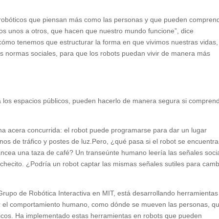
mas robóticos que piensan más como las personas y que pueden compren
mos unos a otros, que hacen que nuestro mundo funcione”, dice
 cómo tenemos que estructurar la forma en que vivimos nuestras vidas,
s normas sociales, para que los robots puedan vivir de manera más
a los espacios públicos, pueden hacerlo de manera segura si compren
a acera concurrida: el robot puede programarse para dar un lugar
os de tráfico y postes de luz.Pero, ¿qué pasa si el robot se encuentr
ancea una taza de café? Un transeúnte humano leería las señales soci
cochecito. ¿Podría un robot captar las mismas señales sutiles para camb
Grupo de Robótica Interactiva en MIT, está desarrollando herramientas
cir el comportamiento humano, como dónde se mueven las personas, q
ísicos. Ha implementado estas herramientas en robots que pueden