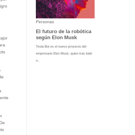
igro
ajor
ara
ots
s
de
a
mente
or
 De
ots