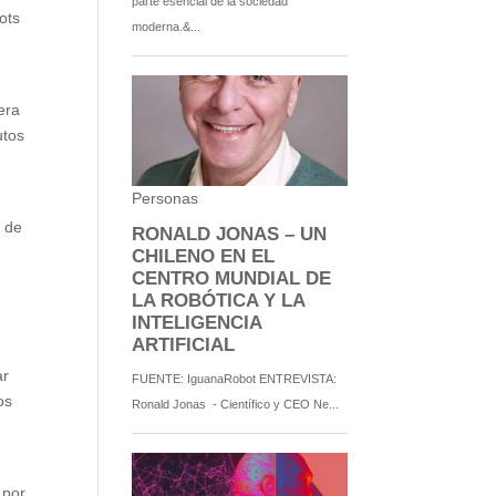
ots
era
utos
a de
ar
os
 por