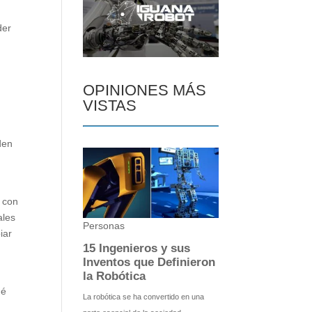
der
OPINIONES MÁS
VISTAS
den
a con
ales
iar
ué