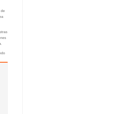
 de
sea
stras
ones
a.
todo