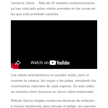
carneros, lobos… Más de 16 estados norteamericanos
ya han colocado estos robots animales en las zonas en
las que está prohibido cazarlos.
Los robots animatrónicos no pueden andar, pero sí
mueven la cabeza, las orejas o las patas, simulando los
movimientos naturales de cada especie. En este vídeo
se muestra cómo funciona un ciervo robot motorizado:
Robotic Decoy emplea modernas técnicas de imitación,
e incluso taxidermia, para simular el pelaje, los cuernos