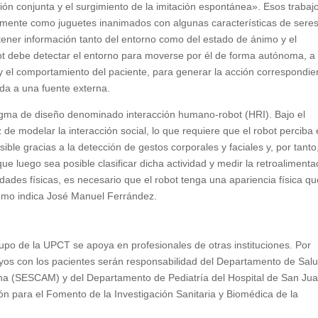
ión conjunta y el surgimiento de la imitación espontánea». Esos trabaj
lmente como juguetes inanimados con algunas características de sere
btener información tanto del entorno como del estado de ánimo y el
ot debe detectar el entorno para moverse por él de forma autónoma, a 
 el comportamiento del paciente, para generar la acción correspondie
uda a una fuente externa.
igma de diseño denominado interacción humano-robot (HRI). Bajo el
e modelar la interacción social, lo que requiere que el robot perciba 
ble gracias a la detección de gestos corporales y faciales y, por tanto,
ue luego sea posible clasificar dicha actividad y medir la retroalimenta
dades físicas, es necesario que el robot tenga una apariencia física qu
como indica José Manuel Ferrández.
rupo de la UPCT se apoya en profesionales de otras instituciones. Por
sayos con los pacientes serán responsabilidad del Departamento de Sal
cha (SESCAM) y del Departamento de Pediatría del Hospital de San Ju
ón para el Fomento de la Investigación Sanitaria y Biomédica de la