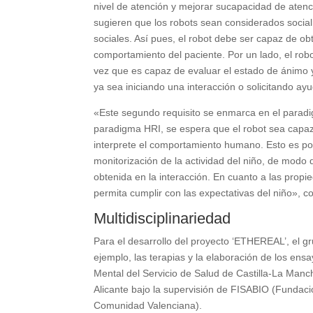
nivel de atención y mejorar sucapacidad de atenc
sugieren que los robots sean considerados socia
sociales. Así pues, el robot debe ser capaz de o
comportamiento del paciente. Por un lado, el rob
vez que es capaz de evaluar el estado de ánimo y
ya sea iniciando una interacción o solicitando ay
«Este segundo requisito se enmarca en el parad
paradigma HRI, se espera que el robot sea capaz d
interprete el comportamiento humano. Esto es posi
monitorización de la actividad del niño, de modo q
obtenida en la interacción. En cuanto a las propie
permita cumplir con las expectativas del niño», 
Multidisciplinariedad
Para el desarrollo del proyecto ‘ETHEREAL’, el g
ejemplo, las terapias y la elaboración de los en
Mental del Servicio de Salud de Castilla-La Man
Alicante bajo la supervisión de FISABIO (Fundaci
Comunidad Valenciana).