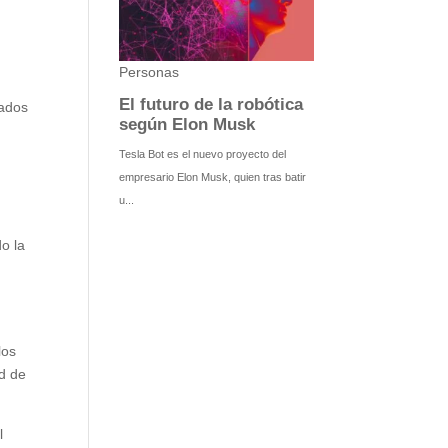
nados
o la
los
ad de
l