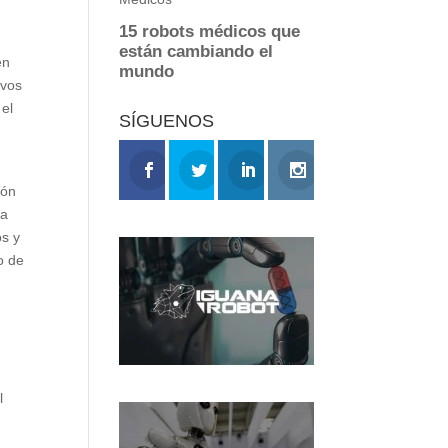
en
ivos
 el
SÍGUENOS
ión
la
os y
o de
l