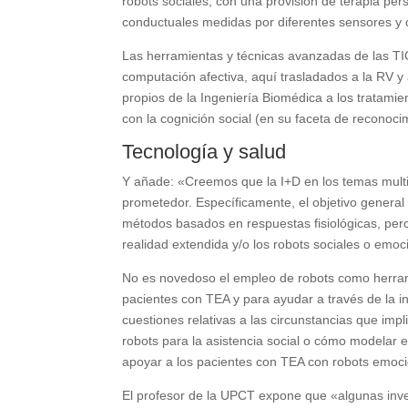
robots sociales, con una provisión de terapia pers
conductuales medidas por diferentes sensores y 
Las herramientas y técnicas avanzadas de las TIC
computación afectiva, aquí trasladados a la RV 
propios de la Ingeniería Biomédica a los tratamien
con la cognición social (en su faceta de reconoc
Tecnología y salud
Y añade: «Creemos que la I+D en los temas multi
prometedor. Específicamente, el objetivo general 
métodos basados en respuestas fisiológicas, perce
realidad extendida y/o los robots sociales o emoc
No es novedoso el empleo de robots como herram
pacientes con TEA y para ayudar a través de la in
cuestiones relativas a las circunstancias que impli
robots para la asistencia social o cómo modelar 
apoyar a los pacientes con TEA con robots emoci
El profesor de la UPCT expone que «algunas inv