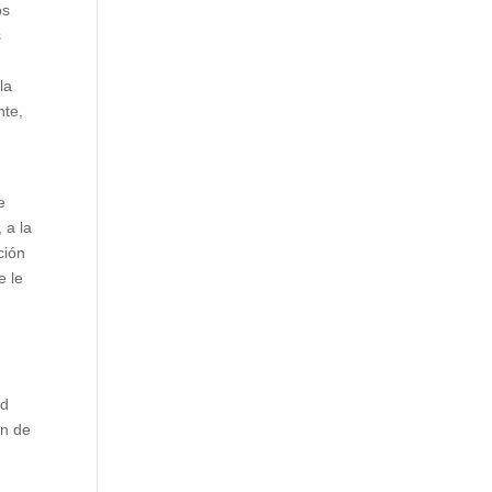
os
s
la
nte,
e
 a la
ción
e le
ud
an de