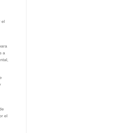
 el
para
s a
ntal,
e
y
 de
or el