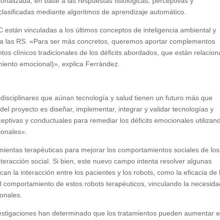
onalizada, en base a las respuestas fisiológicas, perceptivas y
clasificadas mediante algoritmos de aprendizaje automático.
 están vinculadas a los últimos conceptos de inteligencia ambiental y
y a las RS. «Para ser más concretos, queremos aportar complementos
tos clínicos tradicionales de los déficits abordados, que están relacio
imiento emocional)», explica Ferrández.
disciplinares que aúnan tecnología y salud tienen un futuro más que
del proyecto es diseñar, implementar, integrar y validar tecnologías y
ptivas y conductuales para remediar los déficits emocionales utilizand
ionales».
ientas terapéuticas para mejorar los comportamientos sociales de los
teracción social. Si bien, este nuevo campo intenta resolver algunas
can la interacción entre los pacientes y los robots, como la eficacia de 
el comportamiento de estos robots terapéuticos, vinculando la necesid
onales.
estigaciones han determinado que los tratamientos pueden aumentar e