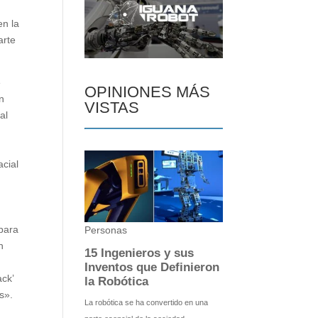
en la
arte
e
OPINIONES MÁS
n
VISTAS
al
acial
 para
n
ack’
s».