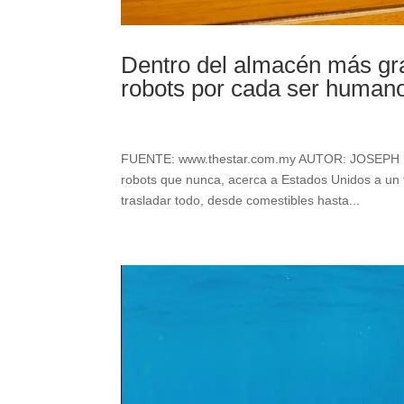
Dentro del almacén más g
robots por cada ser human
FUENTE: www.thestar.com.my AUTOR: JOSEPH N
robots que nunca, acerca a Estados Unidos a un 
trasladar todo, desde comestibles hasta...