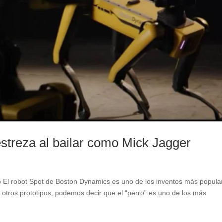
estreza al bailar como Mick Jagger
El robot Spot de Boston Dynamics es uno de los inventos más popula
otros prototipos, podemos decir que el “perro” es uno de los más