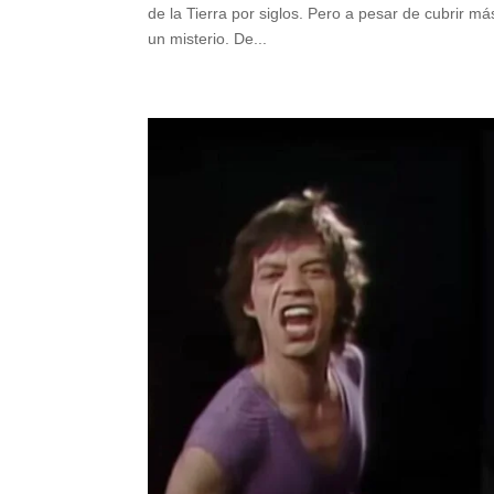
de la Tierra por siglos. Pero a pesar de cubrir m
un misterio. De...