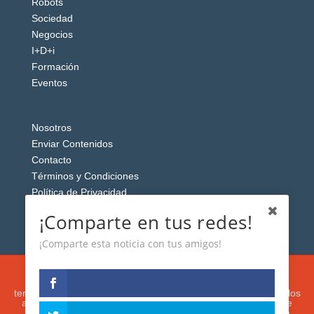
Robots
Sociedad
Negocios
I+D+i
Formación
Eventos
Nosotros
Enviar Contenidos
Contacto
Términos y Condiciones
Política de Privacidad
Aviso Legal
¡Comparte en tus redes!
¡Comparte esta noticia con tus amigos!
Esta web usa cookies analíticas y publicitarias (propias y de
terceros) para analizar el tráfico y personalizar el contenido y los
anuncios que le mostremos de acuerdo con su navegación e
intereses, buscando así mejorar su experiencia. Si presiona