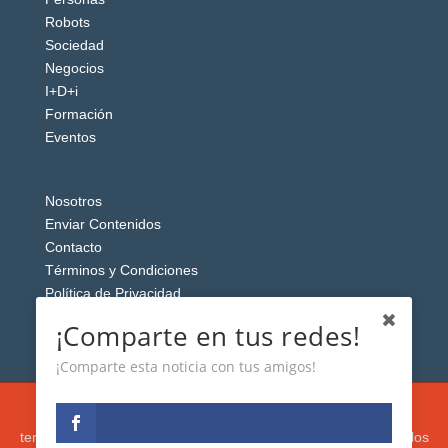
Robots
Sociedad
Negocios
I+D+i
Formación
Eventos
Nosotros
Enviar Contenidos
Contacto
Términos y Condiciones
Política de Privacidad
Aviso Legal
¡Comparte en tus redes!
¡Comparte esta noticia con tus amigos!
Esta web usa cookies analíticas y publicitarias (propias y de
terceros) para analizar el tráfico y personalizar el contenido y los