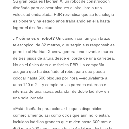
Su gran baza es Hadrian X, un robot de construcción
diseñado para colocar bloques al aire libre a una
velocidad endiablada. FBR reivindica que su tecnología
es pionera y ha estado años trabajando en ella hasta
lograr el diseño actual.
¿Y cómo es el robot?
Un camión con un gran brazo
telescópico, de 32 metros, que según sus responsables
permite al Hadrian X «new generation» levantar muros
de tres pisos de altura desde el borde de una carretera.
No es el único dato que facilita FBR. La compañía
asegura que ha diseñado el robot para que pueda
colocar hasta 500 bloques por hora —equivalente a
unos 120 m2— y completar las paredes externas e
internas de una «casa estándar de doble ladrillo» en
una sola jornada.
«Está diseñada para colocar bloques disponibles
comercialmente, así como otros que aún no lo están,
incluidos ladrillos grandes que miden hasta 600 mm x
400 mm x 300 mm y pesan hasta 45 kilos», destaca la