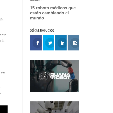
ifo
SÍGUENOS
iante
 la
 ya
e
e.