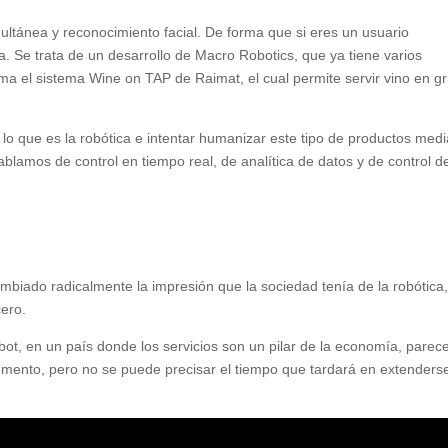
multánea y reconocimiento facial. De forma que si eres un usuario
ta. Se trata de un desarrollo de Macro Robotics, que ya tiene varios
a el sistema Wine on TAP de Raimat, el cual permite servir vino en gr
o que es la robótica e intentar humanizar este tipo de productos med
ablamos de control en tiempo real, de analítica de datos y de control de
iado radicalmente la impresión que la sociedad tenía de la robótica,
cero.
, en un país donde los servicios son un pilar de la economía, parec
aumento, pero no se puede precisar el tiempo que tardará en extenders