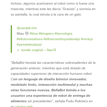
Incluso, algunos acariciaron al robot como si fuese una
mascota, mientras este les decía “Gracias” y sonreía en
su pantalla, la cual simula a la cara de un gato.
@randall.mm
Miau 😼
#lima
#limaperu
#tecnología
#elfuturoesahora
#elfuturoeshoyoisteviejo
#norkys
#yametekudasai
♬ sonido original – Nao’R
“
BellaBot hereda las características sobresalientes de la
generación anterior, mientras que está dotado de
capacidades superiores de interacción humano-robot.
C
on un lenguaje de diseño biónico innovador,
modelado lindo, interacción multimodal y muchas
otras funciones nuevas, BellaBot brinda a los
usuarios una experiencia de robot de entrega de
alimentos
sin precedentes
”, señala Pudu Robotics en
su
página web
.