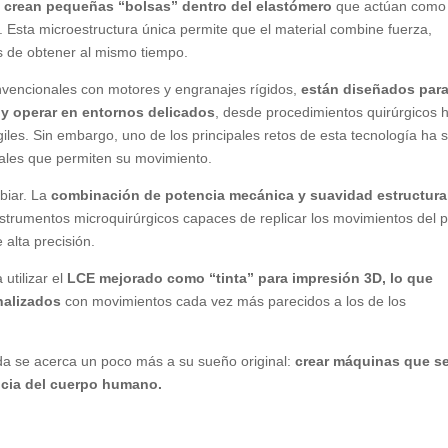
do crean pequeñas “bolsas” dentro del elastómero
que actúan como
. Esta microestructura única permite que el material combine fuerza,
les de obtener al mismo tiempo.
onvencionales con motores y engranajes rígidos,
están diseñados par
 y operar en entornos delicados
, desde procedimientos quirúrgicos 
iles. Sin embargo, uno de los principales retos de esta tecnología ha 
riales que permiten su movimiento.
biar. La
combinación de potencia mecánica y suavidad estructura
nstrumentos microquirúrgicos capaces de replicar los movimientos del 
 alta precisión.
utilizar el
LCE mejorado como “tinta” para impresión 3D, lo que
onalizados
con movimientos cada vez más parecidos a los de los
da se acerca un poco más a su sueño original:
crear máquinas que s
encia del cuerpo humano.