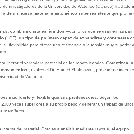
ipo de investigadores de la Universidad de Waterloo (Canadá) ha dado
ollo de un nuevo material elastomérico superresistente
que promet
rials,
combina
cristales líquidos
—como los que se usan en las pant
ido (LCE), un tipo de polímero capaz de expandirse y contraerse c
su flexibilidad pero ofrece una resistencia a la tensión muy superior a
hora.
ara liberar el verdadero potencial de los robots blandos.
Garantizan la
os movimientos
”, explicó el Dr. Hamed Shahsawan, profesor de ingenie
niversidad de Waterloo.
ces más fuerte y flexible que sus predecesores
. Según los
s 2000 veces superiores a su propio peso y generar un trabajo de unos
los mamíferos.
a interna del material. Gracias a análisis mediante rayos X, el equipo