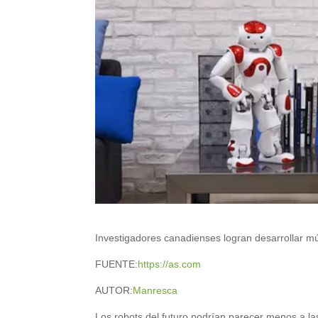
Investigadores canadienses logran desarrollar músc
FUENTE:
https://as.com
AUTOR:
Manresca
Los robots del futuro podrían parecer menos a l