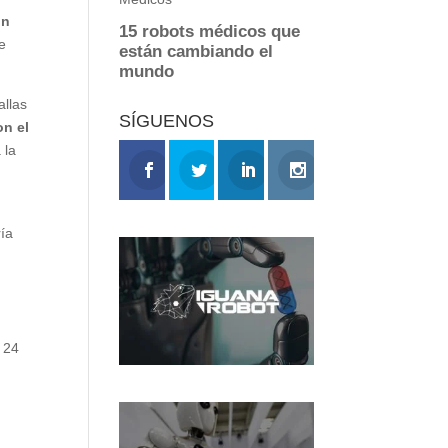
un
e
allas
SÍGUENOS
on el
 la
ría
 24