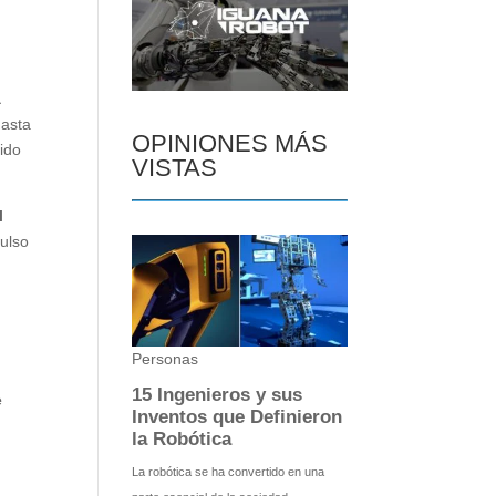
a
hasta
OPINIONES MÁS
sido
VISTAS
l
pulso
e