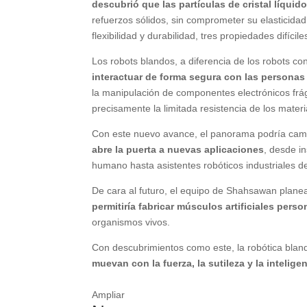
descubrió que las partículas de cristal líqui
refuerzos sólidos, sin comprometer su elasticidad
flexibilidad y durabilidad, tres propiedades difíci
Los robots blandos, a diferencia de los robots c
interactuar de forma segura con las personas
la manipulación de componentes electrónicos frág
precisamente la limitada resistencia de los mate
Con este nuevo avance, el panorama podría cam
abre la puerta a nuevas aplicaciones
, desde i
humano hasta asistentes robóticos industriales de
De cara al futuro, el equipo de Shahsawan planea 
permitiría fabricar músculos artificiales pers
organismos vivos.
Con descubrimientos como este, la robótica blan
muevan con la fuerza, la sutileza y la intelig
Ampliar