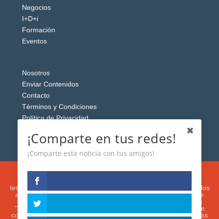
Negocios
I+D+i
Formación
Eventos
Nosotros
Enviar Contenidos
Contacto
Términos y Condiciones
Política de Privacidad
Aviso Legal
¡Comparte en tus redes!
¡Comparte esta noticia con tus amigos!
Esta web usa cookies analíticas y publicitarias (propias y de
terceros) para analizar el tráfico y personalizar el contenido y los
anuncios que le mostremos de acuerdo con su navegación e
intereses, buscando así mejorar su experiencia. Si presiona
"Aceptar" o continúa navegando, acepta su utilización. Puede
configurar o rechazar su uso presionando "Configuración". Más