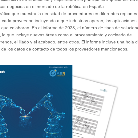
acer negocios en el mercado de la robótica en España.
gráfico que muestra la densidad de proveedores en diferentes regiones
cada proveedor, incluyendo a que industrias operan, las aplicaciones
s que colaboran. En el informe de 2023, el número de tipos de solucion
, lo que incluye nuevas áreas como el procesamiento y cocinado de
rrenos, el lijado y el acabado, entre otros. El informe incluye una hoja 
ión de los datos de contacto de todos los proveedores mencionados.