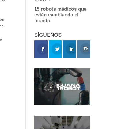
.
 en
es
SÍGUENOS
de