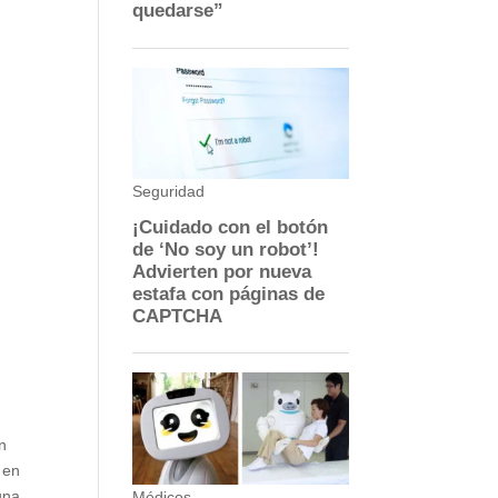
n
 en
una