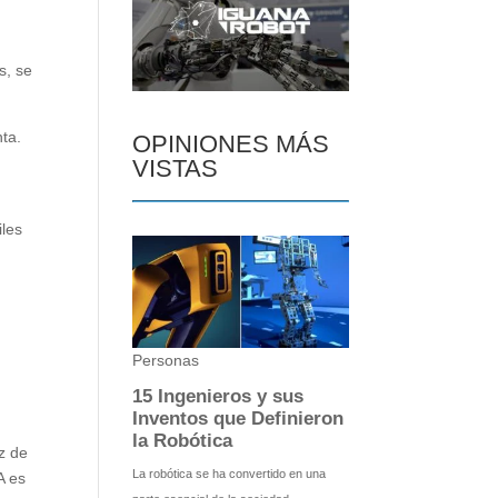
s, se
nta.
OPINIONES MÁS
VISTAS
iles
z de
A es