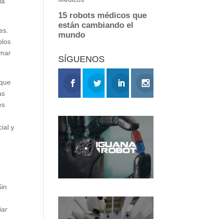
la
es.
plos
omar
SÍGUENOS
 que
as
es
ial y
Sin
iar