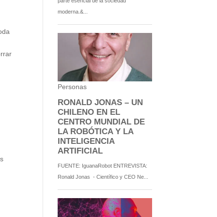
toda
rrar
e
os