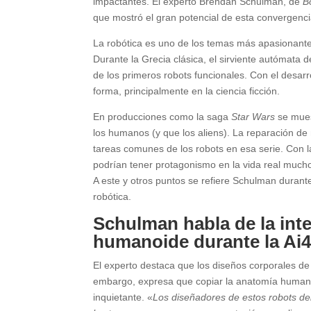
impactantes. El experto Brendan Schulman, de
B
que mostró el gran potencial de esta convergenci
La robótica es uno de los temas más apasionante
Durante la Grecia clásica, el sirviente autómata
de los primeros robots funcionales. Con el desarr
forma, principalmente en la ciencia ficción.
En producciones como la saga
Star Wars
se mue
los humanos (y que los aliens). La reparación de
tareas comunes de los robots en esa serie. Con l
podrían tener protagonismo en la vida real muc
A este y otros puntos se refiere Schulman durant
robótica.
Schulman habla de la inteli
humanoide durante la Ai4
El experto destaca que los diseños corporales de 
embargo, expresa que copiar la anatomía human
inquietante. «
Los diseñadores de estos robots deb