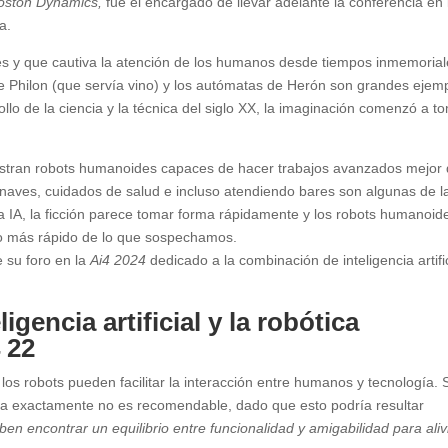
oston Dynamics,
fue el encargado de llevar adelante la conferencia en 
a.
s y que cautiva la atención de los humanos desde tiempos inmemorial
 de Philon (que servía vino) y los autómatas de Herón son grandes ejem
ollo de la ciencia y la técnica del siglo XX, la imaginación comenzó a t
stran robots humanoides capaces de hacer trabajos avanzados mejor
 naves, cuidados de salud e incluso atendiendo bares son algunas de l
a IA, la ficción parece tomar forma rápidamente y los robots humanoid
ho más rápido de lo que sospechamos.
e su foro en la
Ai4 2024
dedicado a la combinación de inteligencia artific
gencia artificial y la robótica
 22
los robots pueden facilitar la interacción entre humanos y tecnología. 
a exactamente no es recomendable, dado que esto podría resultar
en encontrar un equilibrio entre funcionalidad y amigabilidad para aliv