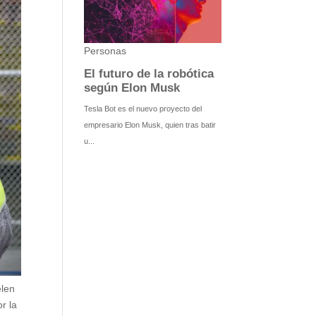
elen
r la