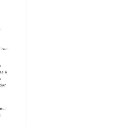
s
otras
a
as a
a
tían
rama
l