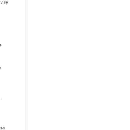
 y se
de
n
e
r
res