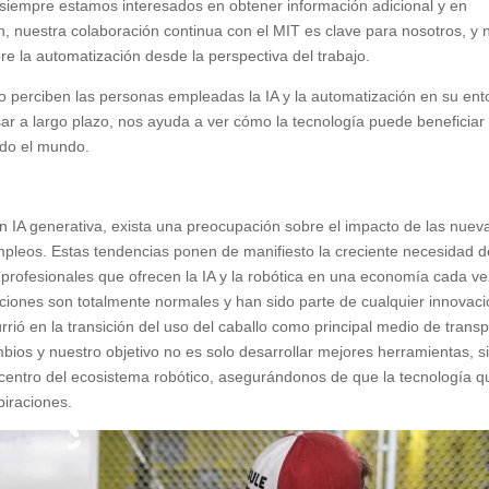
 siempre estamos interesados en obtener información adicional y en
n, nuestra colaboración continua con el MIT es clave para nosotros, y 
bre la
automatización desde la perspectiva del trabajo
.
mo perciben las personas empleadas la IA y la automatización en su ent
sar a largo plazo, nos ayuda a ver cómo la tecnología puede beneficiar
odo el mundo.
n IA generativa, exista una preocupación sobre el impacto de las nuev
pleos. Estas tendencias ponen de manifiesto la creciente necesidad d
profesionales que ofrecen la IA y la robótica en una economía cada ve
ciones son totalmente normales y han sido parte de cualquier innovac
rrió en la transición del uso del caballo como principal medio de trans
ios y nuestro objetivo no es solo desarrollar mejores herramientas, s
 centro del ecosistema robótico, asegurándonos de que la tecnología q
iraciones.