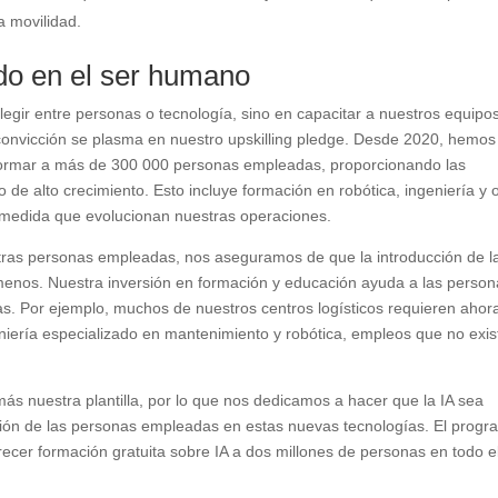
la movilidad.
ado en el ser humano
egir entre personas o tecnología, sino en capacitar a nuestros equipo
convicción se plasma en nuestro upskilling pledge. Desde 2020, hemos
 formar a más de 300 000 personas empleadas, proporcionando las
 de alto crecimiento. Esto incluye formación en robótica, ingeniería y 
medida que evolucionan nuestras operaciones.
tras personas empleadas, nos aseguramos de que la introducción de l
enos. Nuestra inversión en formación y educación ayuda a las person
 Por ejemplo, muchos de nuestros centros logísticos requieren ahor
niería especializado en mantenimiento y robótica, empleos que no exis
 más nuestra plantilla, por lo que nos dedicamos a hacer que la IA sea
ción de las personas empleadas en estas nuevas tecnologías. El prog
recer formación gratuita sobre IA a dos millones de personas en todo e