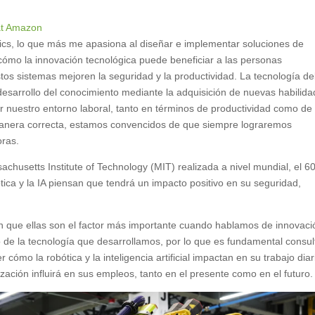
 at Amazon
s, lo que más me apasiona al diseñar e implementar soluciones de
 cómo la innovación tecnológica puede beneficiar a las personas
tos sistemas mejoren la seguridad y la productividad. La tecnología d
l desarrollo del conocimiento mediante la adquisición de nuevas habilida
nuestro entorno laboral, tanto en términos de productividad como de
manera correcta, estamos convencidos de que siempre lograremos
oras.
sachusetts Institute of Technology (MIT) realizada a nivel mundial, el 6
ica y la IA piensan que tendrá un impacto positivo en su seguridad,
n que ellas son el factor más importante cuando hablamos de innovaci
 de la tecnología que desarrollamos, por lo que es fundamental consul
mo la robótica y la inteligencia artificial impactan en su trabajo diar
ación influirá en sus empleos, tanto en el presente como en el futuro.