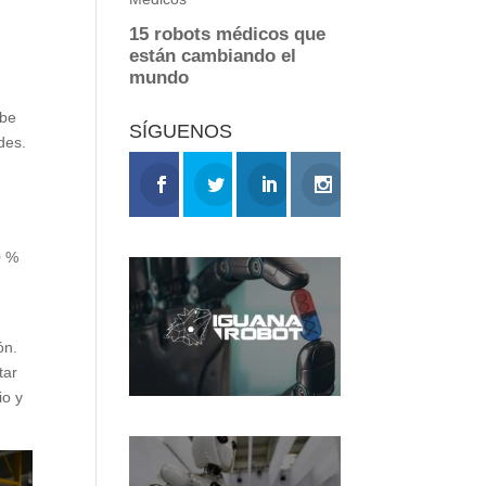
ebe
SÍGUENOS
des.
0 %
ón.
tar
io y