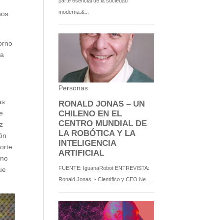
nos
orno
 a
as
e
z
ión
porte
ino
ue