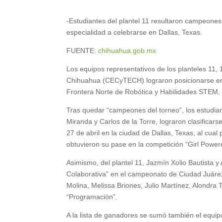
-Estudiantes del plantel 11 resultaron campeones 
especialidad a celebrarse en Dallas, Texas.
FUENTE:
chihuahua.gob.mx
Los equipos representativos de los planteles 11, 
Chihuahua (CECyTECH) lograron posicionarse en 
Frontera Norte de Robótica y Habilidades STEM,
Tras quedar “campeones del torneo”, los estudi
Miranda y Carlos de la Torre, lograron clasificars
27 de abril en la ciudad de Dallas, Texas, al cua
obtuvieron su pase en la competición “Girl Power
Asimismo, del plantel 11, Jazmín Xolio Bautista y
Colaborativa” en el campeonato de Ciudad Juárez,
Molina, Melissa Briones, Julio Martínez, Alondra 
“Programación”.
A la lista de ganadores se sumó también el equipo