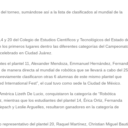
del torneo, sumándose así a la lista de clasificados al mundial de la
14 y 20 del Colegio de Estudios Científicos y Tecnológicos del Estado d
los primeros lugares dentro las diferentes categorías del Campeonat
 celebrado en Ciudad Juárez.
antes el plantel 11, Alexander Mendoza, Emmanuel Hernández, Fernan
e de manera directa al mundial de robótica que se llevará a cabo del 25
l previamente clasificaron otras 6 alumnas de este mismo plantel que
ed International Fest”, el cual tuvo como sede la Ciudad de México.
 América Lizeth De Lucio, conquistaron la categoría de “Robótica
 mientras que los estudiantes del plantel 14, Érica Ortiz, Fernanda
Tepach y Leslie Arguelles, resultaron ganadores en la categoría de
 representativo del plantel 20, Raquel Martínez, Christian Miguel Baut