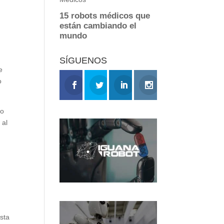
SÍGUENOS
e
o
do
 al
ista