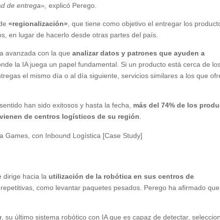
dad de entrega»,
explicó Perego.
 de
«regionalización»
, que tiene como objetivo el entregar los product
os, en lugar de hacerlo desde otras partes del país.
gía avanzada con la que
analizar datos y patrones que ayuden a
onde la IA juega un papel fundamental. Si un producto está cerca de lo
regas el mismo día o al día siguiente, servicios similares a los que of
entido han sido exitosos y hasta la fecha,
más del 74% de los produ
vienen de centros logísticos de su región
.
ura Games, con Inbound Logística [Case Study]
dirige hacia la
utilización de la robótica en sus centros de
repetitivas, como levantar paquetes pesados. Perego ha afirmado que
w
, su último sistema robótico con IA que es capaz de detectar, seleccio