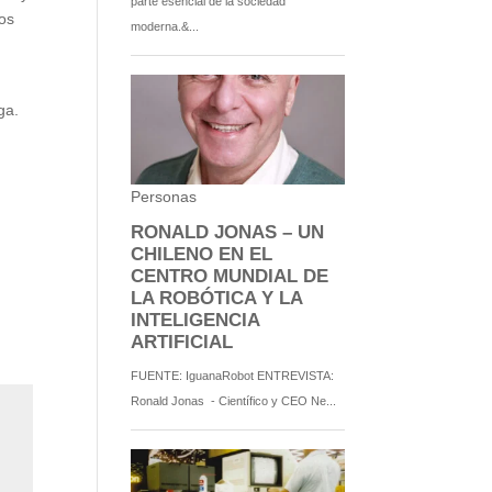
tos
ga.