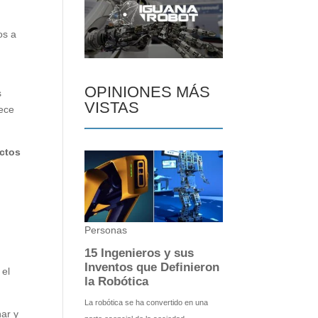
os a
OPINIONES MÁS
s
VISTAS
rece
ctos
 el
nar y