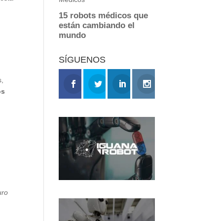
SÍGUENOS
s,
os
uro