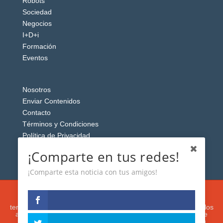
Robots
Sociedad
Negocios
I+D+i
Formación
Eventos
Nosotros
Enviar Contenidos
Contacto
Términos y Condiciones
Política de Privacidad
Aviso Legal
¡Comparte en tus redes!
¡Comparte esta noticia con tus amigos!
Esta web usa cookies analíticas y publicitarias (propias y de
terceros) para analizar el tráfico y personalizar el contenido y los
anuncios que le mostremos de acuerdo con su navegación e
intereses, buscando así mejorar su experiencia. Si presiona