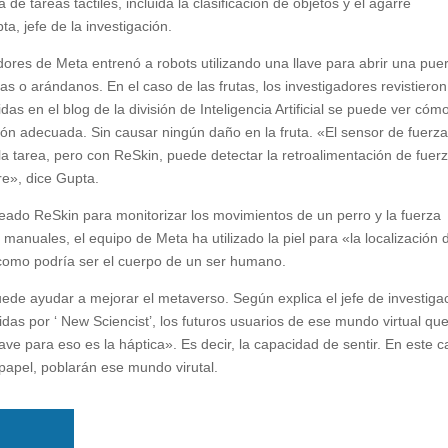
e tareas táctiles, incluida la clasificación de objetos y el agarre
ta, jefe de la investigación.
gadores de Meta entrenó a robots utilizando una llave para abrir una puer
s o arándanos. En el caso de las frutas, los investigadores revistiero
s en el blog de la división de Inteligencia Artificial se puede ver cóm
ón adecuada. Sin causar ningún daño en la fruta. «El sensor de fuerz
a tarea, pero con ReSkin, puede detectar la retroalimentación de fuerz
re», dice Gupta.
ado ReSkin para monitorizar los movimientos de un perro y la fuerza
anuales, el equipo de Meta ha utilizado la piel para «la localización 
como podría ser el cuerpo de un ser humano.
uede ayudar a mejorar el metaverso. Según explica el jefe de investiga
gidas por ‘ New Sciencist’, los futuros usuarios de ese mundo virtual qu
ave para eso es la háptica». Es decir, la capacidad de sentir. En este c
 papel, poblarán ese mundo virutal.