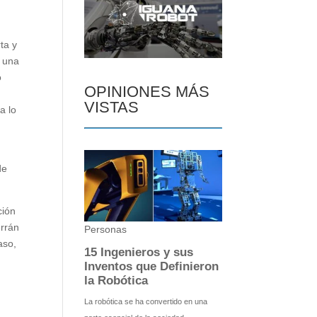
ta y
n una
o
OPINIONES MÁS
a
VISTAS
a lo
de
ción
errán
aso,