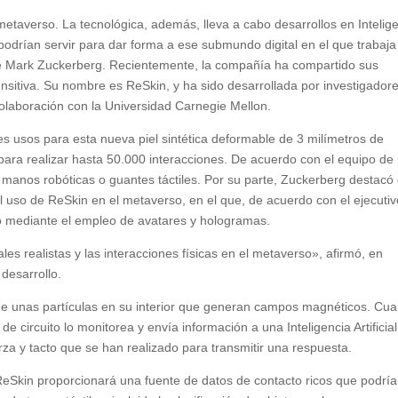
taverso. La tecnológica, además, lleva a cabo desarrollos en Intelig
, podrían servir para dar forma a ese submundo digital en el que trabaja
ene Mark Zuckerberg. Recientemente, la compañía ha compartido sus
sensitiva. Su nombre es ReSkin, y ha sido desarrollada por investigador
olaboración con la Universidad Carnegie Mellon.
s usos para esta nueva piel sintética deformable de 3 milímetros de
 para realizar hasta 50.000 interacciones. De acuerdo con el equipo de
de manos robóticas o guantes táctiles. Por su parte, Zuckerberg destacó
 uso de ReSkin en el metaverso, en el que, de acuerdo con el ejecutivo
no mediante el empleo de avatares y hologramas.
es realistas y las interacciones físicas en el metaverso», afirmó, en
 desarrollo.
de unas partículas en su interior que generan campos magnéticos. Cu
de circuito lo monitorea y envía información a una Inteligencia Artificial
za y tacto que se han realizado para transmitir una respuesta.
ReSkin proporcionará una fuente de datos de contacto ricos que podrí