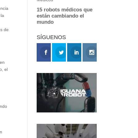
encia
 la
es de
SÍGUENOS
 en
, el
ando
an