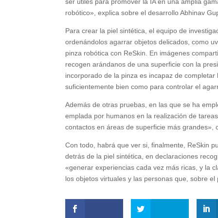
ser útiles para promover la IA en una amplia gama d
robótico», explica sobre el desarrollo Abhinav Gup
Para crear la piel sintética, el equipo de investi
ordenándolos agarrar objetos delicados, como uva
pinza robótica con ReSkin. En imágenes compartida
recogen arándanos de una superficie con la presi
incorporado de la pinza es incapaz de completar l
suficientemente bien como para controlar el agar
Además de otras pruebas, en las que se ha emple
emplada por humanos en la realización de tareas m
contactos en áreas de superficie más grandes», 
Con todo, habrá que ver si, finalmente, ReSkin p
detrás de la piel sintética, en declaraciones reco
«generar experiencias cada vez más ricas, y la cl
los objetos virtuales y las personas que, sobre el