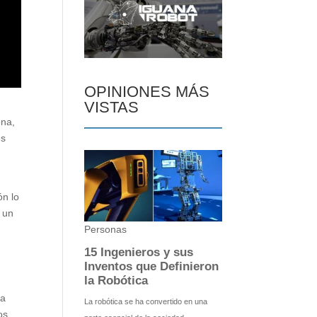
OPINIONES MÁS
VISTAS
ona,
es
ón lo
a un
ha
os