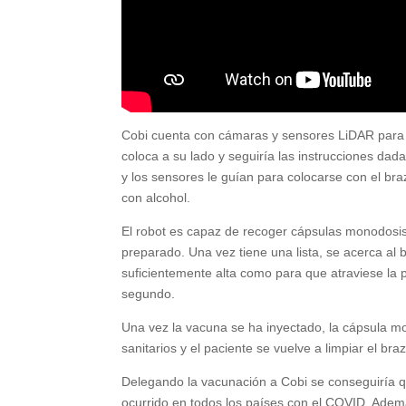
Cobi cuenta con cámaras y sensores LiDAR para ag
coloca a su lado y seguiría las instrucciones dada
y los sensores le guían para colocarse con el bra
con alcohol.
El robot es capaz de recoger cápsulas monodos
preparado. Una vez tiene una lista, se acerca al b
suficientemente alta como para que atraviese la 
segundo.
Una vez la vacuna se ha inyectado, la cápsula 
sanitarios y el paciente se vuelve a limpiar el bra
Delegando la vacunación a Cobi se conseguiría qu
ocurrido en todos los países con el COVID. Adem