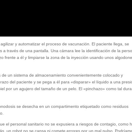
ilizar y automatizar el proceso de vacunación. El paciente llega, se
s a través de una pantalla. Una cámara lee la identificación de la pers
zo frente a él y limpiarse la zona de la inyección usando unos algodon
is de un sistema de almacenamiento convenientemente colocado y
razo del paciente y se pega a él para «disparar» el líquido a una presi
piel por un agujero del tamaño de un pelo. El «pinchazo» como tal dur
monodosis se desecha en un compartimento etiquetado como residuos
zo.
e el personal sanitario no se expusiera a riesgos de contagio, como 
ás, un robot no se cansa ni comete errores por un mal pulso. Podríam