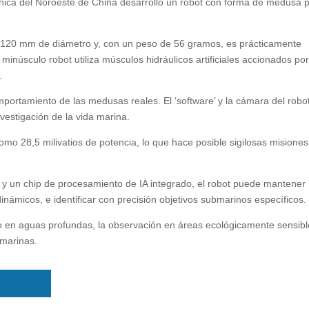
écnica del Noroeste de China desarrolló un robot con forma de medusa 
 120 mm de diámetro y, con un peso de 56 gramos, es prácticamente
 minúsculo robot utiliza músculos hidráulicos artificiales accionados po
.
omportamiento de las medusas reales. El ‘software’ y la cámara del robo
a investigación de la vida marina.
o 28,5 milivatios de potencia, lo que hace posible sigilosas misiones
y un chip de procesamiento de IA integrado, el robot puede mantener
inámicos, e identificar con precisión objetivos submarinos específicos.
eo en aguas profundas, la observación en áreas ecológicamente sensibl
bmarinas.