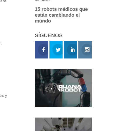
para
r
SÍGUENOS
t,
es y