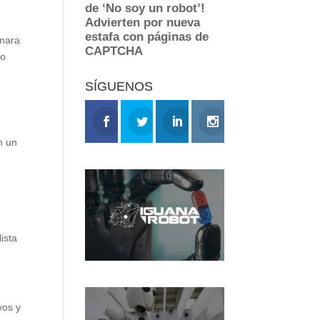
ámara
no
SÍGUENOS
n un
ista
vos y