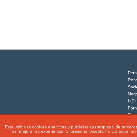
Pers
Robo
Soci
Nego
I+D+
For
Even
Esta web usa cookies analíticas y publicitarias (propias y de tercer
así mejorar su experiencia. Si presiona "Aceptar" o continúa na