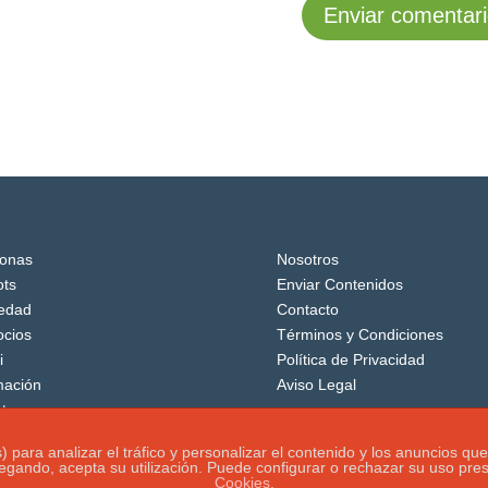
onas
Nosotros
ts
Enviar Contenidos
edad
Contacto
cios
Términos y Condiciones
i
Política de Privacidad
mación
Aviso Legal
tos
os) para analizar el tráfico y personalizar el contenido y los anuncio
vegando, acepta su utilización. Puede configurar o rechazar su uso pr
Cookies.