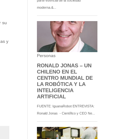
r su
das y