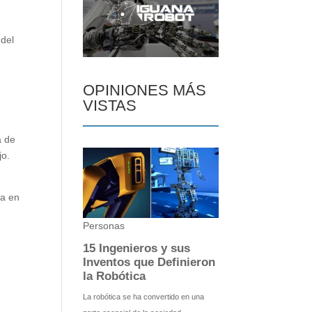
 del
OPINIONES MÁS
VISTAS
a de
jo.
e
ca en