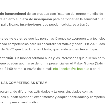
de internacional
de las pruebas clasificatorias del torneo mundial de
tá abierto el plazo de inscripción
para participar en la semifinal que
ipal bilbaino,
inscripciones
que pueden solicitarse a través
ene como objetivo
que las personas jóvenes se acerquen a la tecnolog
riendo competencias para su desarrollo formativo y social. En 2023, dos
al del WRO que tuvo lugar en Lleida, quedando uno en tercer lugar.
anfitrión
. Un monitor formará a las y los interesados que quieran parti
s, que pueden apuntarse de forma presencial en el Maker Gunea (Sabin
 a 21:00 horas, a través del e-mail
info.konekta@bilbao.eus
o en el
N LAS COMPETENCIAS STEAM
ogramando diferentes actividades y talleres vinculados con las
es puedan aprender, experimentar y adquirir habilidades y competen
ener un pensamiento crítico.