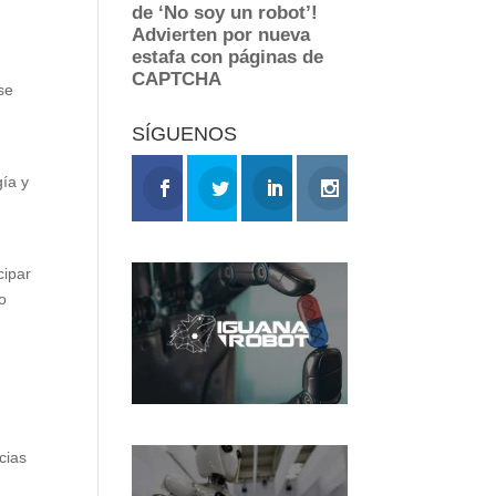
 se
SÍGUENOS
ía y
cipar
o
cias