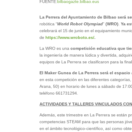
FUENTE:
bilbaogazte.bilbao.eus
La Perrera del Ayuntamiento de Bilbao será se
robótica “
World Robot Olympiad
”
(WRO)
.
Ya es
celebrará el 15 de junio en el equipamiento munic
de
https://www.wroboto.es/
.
La WRO es una
competición educativa que ti
la ingeniería de manera lúdica y divertida, adqui
equipos de La Perrera se clasificaron para la fin
El Maker Gunea de La Perrera será el espacio 
en esta competición en las diferentes categoría
Arana, 50) en horario de lunes a sábado de 17:00
teléfono 661731294.
ACTIVIDADES Y TALLERES VINCULADOS CO
Además, este trimestre en La Perrera se están pr
competencias STEAM para que las personas jóven
en el ámbito tecnológico-científico, así como obt