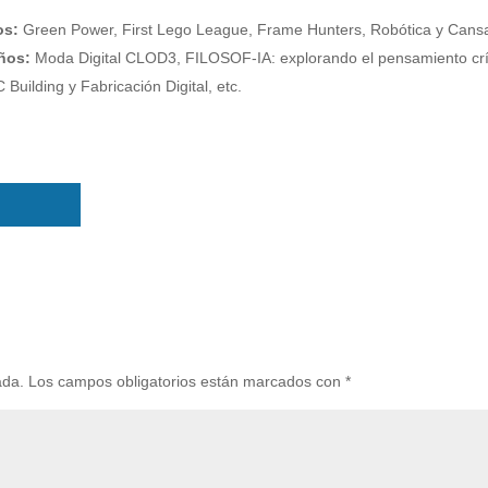
os:
Green Power, First Lego League, Frame Hunters, Robótica y Cansa
años:
Moda Digital CLOD3, FILOSOF-IA: explorando el pensamiento crí
C Building y Fabricación Digital, etc.
ada.
Los campos obligatorios están marcados con
*