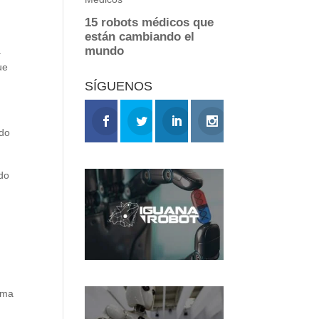
a
ue
SÍGUENOS
ado
do
n
.
rma