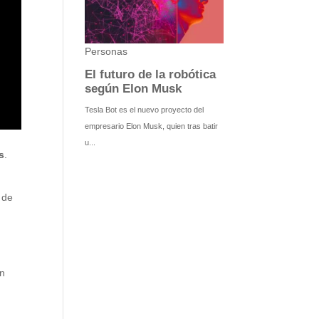
s
.
 de
on