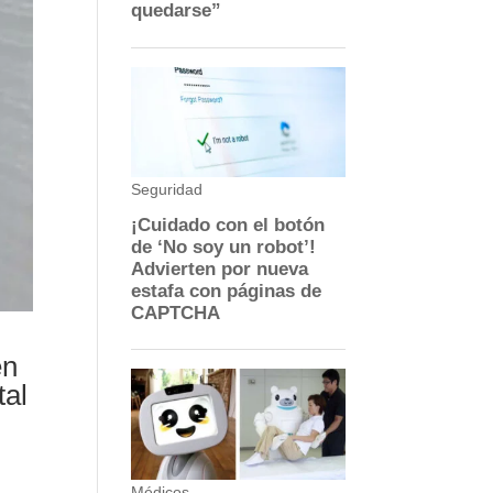
en
tal