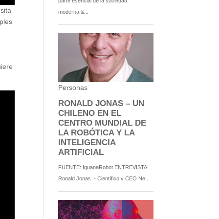
sita
iples
uiere