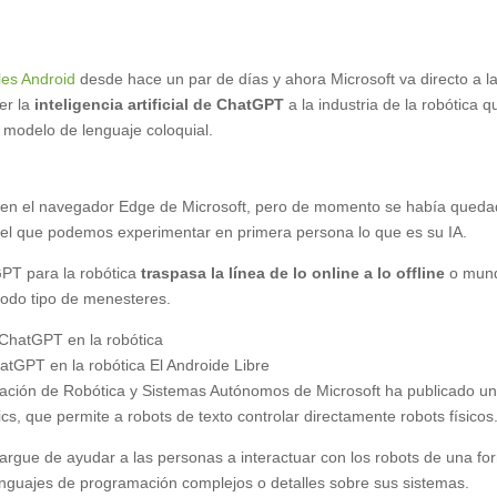
les Android
desde hace un par de días y ahora Microsoft va directo a l
er la
inteligencia artificial de ChatGPT
a la industria de la robótica q
 modelo de lenguaje coloquial.
 en el navegador Edge de Microsoft, pero de momento se había qued
n el que podemos experimentar en primera persona lo que es su IA.
GPT para la robótica
traspasa la línea de lo online a lo offline
o mun
 todo tipo de menesteres.
hatGPT en la robótica
El Androide Libre
igación de Robótica y Sistemas Autónomos de Microsoft ha publicado u
s, que permite a robots de texto controlar directamente robots físicos
argue de ayudar a las personas a interactuar con los robots de una fo
enguajes de programación complejos o detalles sobre sus sistemas.