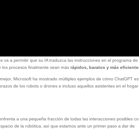
va a permitir que su IA traduzca las instrucciones en el programa de
 y los procesos finalmente sean más
rápidos, baratos y más eficiente
a mejor, Microsoft ha mostrado múltiples ejemplos de cómo ChatGPT es
 brazos de los robots o drones e incluso aquellos asistentes en el hogar
nfrenta a una pequeña fracción de todas las interacciones posibles c
pacio de la robótica, así que estamos ante un primer paso a dar de