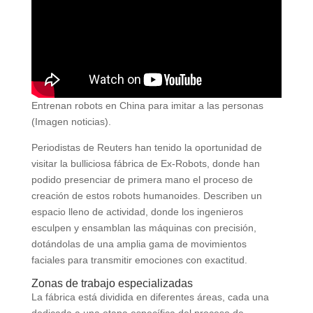
Entrenan robots en China para imitar a las personas
(Imagen noticias).
Periodistas de Reuters han tenido la oportunidad de
visitar la bulliciosa fábrica de Ex-Robots, donde han
podido presenciar de primera mano el proceso de
creación de estos robots humanoides. Describen un
espacio lleno de actividad, donde los ingenieros
esculpen y ensamblan las máquinas con precisión,
dotándolas de una amplia gama de movimientos
faciales para transmitir emociones con exactitud.
Zonas de trabajo especializadas
La fábrica está dividida en diferentes áreas, cada una
dedicada a una etapa específica del proceso de