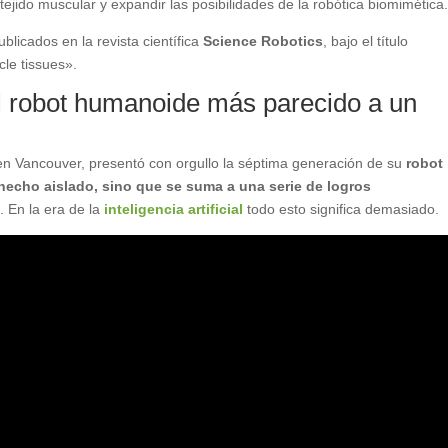
ejido muscular y expandir las posibilidades de la robótica biomimética
blicados en la revista científica
Science Robotics
, bajo el título
le tissues».
l robot humanoide más parecido a un
en Vancouver, presentó con orgullo la séptima generación de su
robot
hecho aislado, sino que se suma a una serie de logros
d
. En la era de la
inteligencia artificial
todo esto significa demasiado.