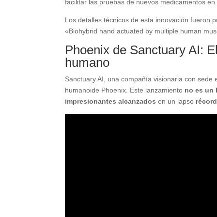
facilitar las pruebas de nuevos medicamentos en t
Los detalles técnicos de esta innovación fueron pu
«Biohybrid hand actuated by multiple human musc
Phoenix de Sanctuary AI: E
humano
Sanctuary AI, una compañía visionaria con sede 
humanoide Phoenix. Este lanzamiento
no es un 
impresionantes alcanzados
en un lapso
récor