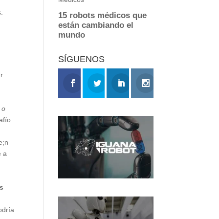
s.
SÍGUENOS
r
 o
afío
es
odría