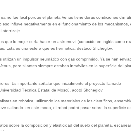
rea no fue fácil porque el planeta Venus tiene duras condiciones climát
do eso influye negativamente en el funcionamiento de los mecanismos,
 aterrizaje.
os que lo mejor sería hacer un astromovil (conocido en inglés como ro
s. Esta es una esfera que es hermética, destacó Shcheglov.
cos utilizan un impulsor neumático con gas comprimido. Ya se han envia
 Venus, pero si antes siempre estaban inmóviles en la superficie del pla
riores. Es importante señalar que inicialmente el proyecto llamado
 Universidad Técnica Estatal de Moscú, acotó Shcheglov.
istas en robótica, utilizando los materiales de los científicos, ensamb
ueve saltando: en este modo, el robot podrá pasar sobre la superficie d
datos sobre la composición y elasticidad del suelo del planeta, escanear