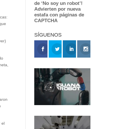
icas:
 que
SÍGUENOS
ver)
do
neta,
laron
e
 el