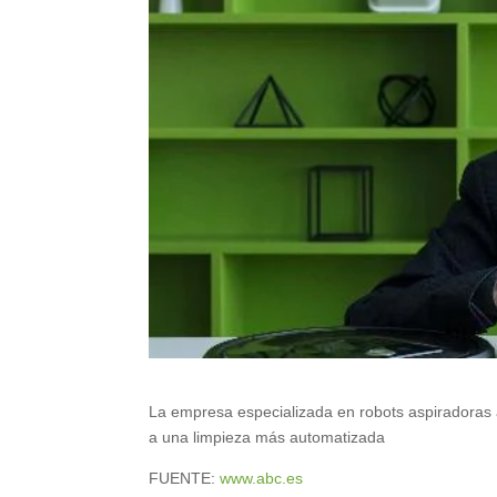
La empresa especializada en robots aspiradoras an
a una limpieza más automatizada
FUENTE:
www.abc.es