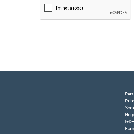
Pers
Robo
Soci
Nego
I+D+
For