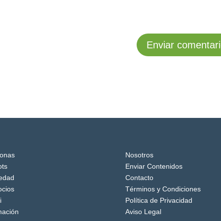
onas
Nosotros
ts
Enviar Contenidos
edad
Contacto
cios
Términos y Condiciones
i
Política de Privacidad
mación
Aviso Legal