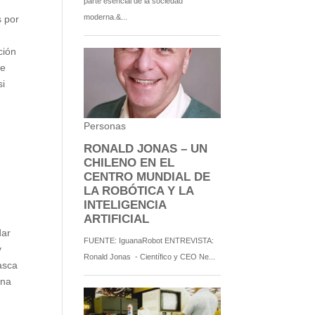
s por
ción
de
si
dar
y
asca
ona