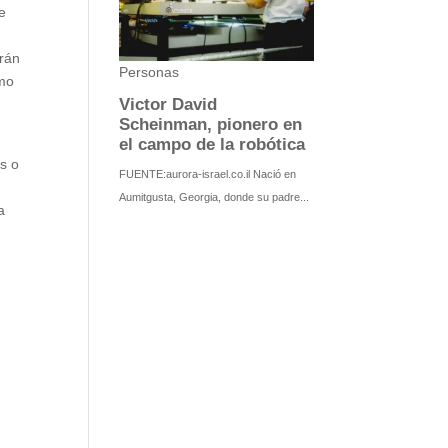
e
erán
ómo
s o
a