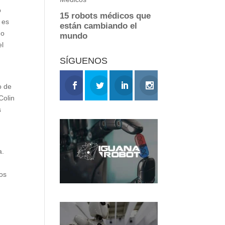
o
 es
do
el
SÍGUENOS
o de
Colin
s
s
a.
ños