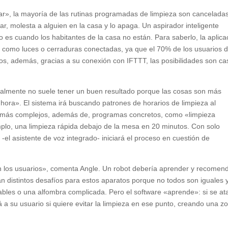
iar», la mayoría de las rutinas programadas de limpieza son cancelada
ar, molesta a alguien en la casa y lo apaga. Un aspirador inteligente
es cuando los habitantes de la casa no están. Para saberlo, la aplica
ar, como luces o cerraduras conectadas, ya que el 70% de los usuarios 
s, además, gracias a su conexión con IFTTT, las posibilidades son ca
lmente no suele tener un buen resultado porque las cosas son más
 hora». El sistema irá buscando patrones de horarios de limpieza al
más complejos, además de, programas concretos, como «limpieza
lo, una limpieza rápida debajo de la mesa en 20 minutos. Con solo
el asistente de voz integrado- iniciará el proceso en cuestión de
n los usuarios», comenta Angle. Un robot debería aprender y recomen
n distintos desafíos para estos aparatos porque no todos son iguales 
cables o una alfombra complicada. Pero el software «aprende»: si se at
a su usuario si quiere evitar la limpieza en ese punto, creando una z