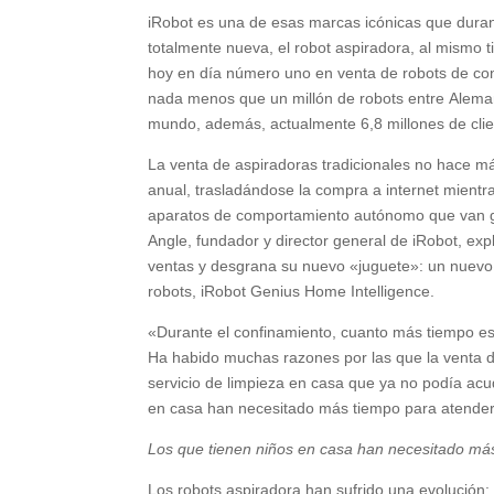
iRobot es una de esas marcas icónicas que durant
totalmente nueva, el robot aspiradora, al mismo
hoy en día número uno en venta de robots de c
nada menos que un millón de robots entre Alemania
mundo, además, actualmente 6,8 millones de clie
La venta de aspiradoras tradicionales no hace má
anual, trasladándose la compra a internet mientr
aparatos de comportamiento autónomo que van ga
Angle, fundador y director general de iRobot, ex
ventas y desgrana su nuevo «juguete»: un nuevo n
robots, iRobot Genius Home Intelligence.
«Durante el confinamiento, cuanto más tiempo est
Ha habido muchas razones por las que la venta de
servicio de limpieza en casa que ya no podía acud
en casa han necesitado más tiempo para atenderlo
Los que tienen niños en casa han necesitado más
Los robots aspiradora han sufrido una evolución: