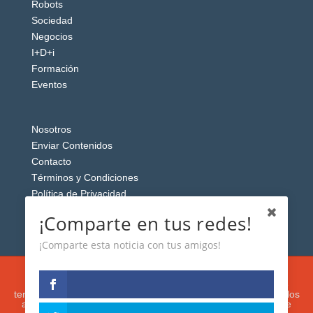
Robots
Sociedad
Negocios
I+D+i
Formación
Eventos
Nosotros
Enviar Contenidos
Contacto
Términos y Condiciones
Política de Privacidad
Aviso Legal
¡Comparte en tus redes!
¡Comparte esta noticia con tus amigos!
Esta web usa cookies analíticas y publicitarias (propias y de
terceros) para analizar el tráfico y personalizar el contenido y los
anuncios que le mostremos de acuerdo con su navegación e