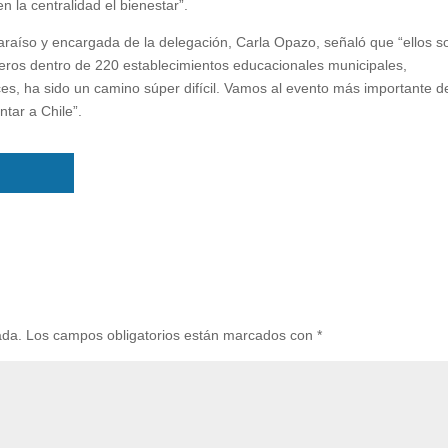
n la centralidad el bienestar”.
lparaíso y encargada de la delegación, Carla Opazo, señaló que “ellos s
eros dentro de 220 establecimientos educacionales municipales,
es, ha sido un camino súper difícil. Vamos al evento más importante d
tar a Chile”.
ada.
Los campos obligatorios están marcados con
*