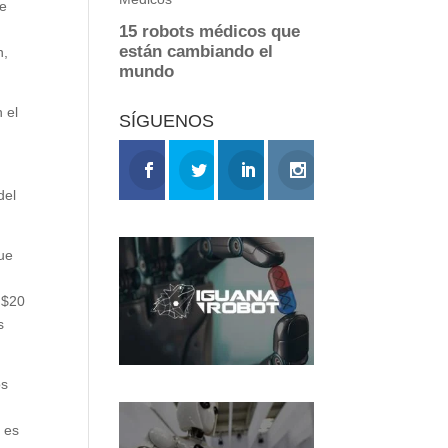
de
n,
 el
SÍGUENOS
del
que
 $20
s
os
e es