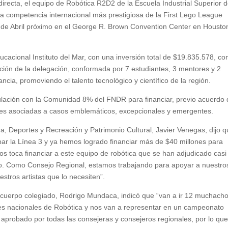
irecta, el equipo de Robótica R2D2 de la Escuela Industrial Superior 
 la competencia internacional más prestigiosa de la First Lego League
9 de Abril próximo en el George R. Brown Convention Center en Housto
cacional Instituto del Mar, con una inversión total de $19.835.578, con
cipación de la delegación, conformada por 7 estudiantes, 3 mentores y 2
ncia, promoviendo el talento tecnológico y científico de la región.
nculación con la Comunidad 8% del FNDR para financiar, previo acuerdo 
des asociadas a casos emblemáticos, excepcionales y emergentes.
ra, Deportes y Recreación y Patrimonio Cultural, Javier Venegas, dijo 
 la Línea 3 y ya hemos logrado financiar más de $40 millones para
os toca financiar a este equipo de robótica que se han adjudicado casi
jero. Como Consejo Regional, estamos trabajando para apoyar a nuestro
uestros artistas que lo necesiten”.
l cuerpo colegiado, Rodrigo Mundaca, indicó que “van a ir 12 muchach
 nacionales de Robótica y nos van a representar en un campeonato
 aprobado por todas las consejeras y consejeros regionales, por lo qu