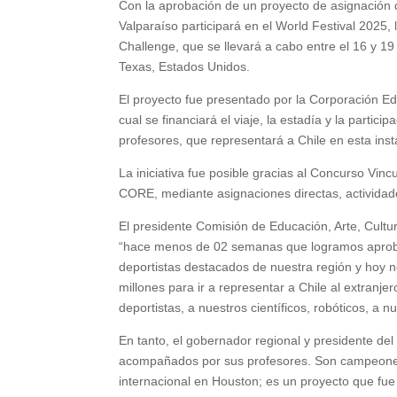
Con la aprobación de un proyecto de asignación d
Valparaíso participará en el World Festival 2025,
Challenge, que se llevará a cabo entre el 16 y 1
Texas, Estados Unidos.
El proyecto fue presentado por la Corporación Edu
cual se financiará el viaje, la estadía y la parti
profesores, que representará a Chile en esta insta
La iniciativa fue posible gracias al Concurso Vi
CORE, mediante asignaciones directas, activida
El presidente Comisión de Educación, Arte, Cultu
“hace menos de 02 semanas que logramos aprobar
deportistas destacados de nuestra región y hoy n
millones para ir a representar a Chile al extran
deportistas, a nuestros científicos, robóticos, a n
En tanto, el gobernador regional y presidente de
acompañados por sus profesores. Son campeones
internacional en Houston; es un proyecto que fue