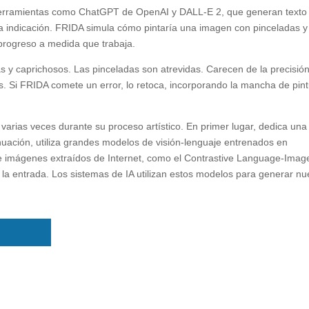
de herramientas como ChatGPT de OpenAI y DALL-E 2, que generan texto
 indicación. FRIDA simula cómo pintaría una imagen con pinceladas y
 progreso a medida que trabaja.
s y caprichosos. Las pinceladas son atrevidas. Carecen de la precisió
. Si FRIDA comete un error, lo retoca, incorporando la mancha de pin
 varias veces durante su proceso artístico. En primer lugar, dedica una
tinuación, utiliza grandes modelos de visión-lenguaje entrenados en
e imágenes extraídos de Internet, como el Contrastive Language-Imag
la entrada. Los sistemas de IA utilizan estos modelos para generar n