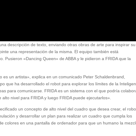
na descripción de texto, enviando otras obras de arte para inspirar su
e pinte una representación de la misma. El equipo también está
io. Pusieron «Dancing Queen» de ABBA y le pidieron a FRIDA que la
no es un artista», explica en un comunicado Peter Schaldenbrand,
o que ha desarrollado el robot para explorar los límites de la Inteligen
 ideas para comunicarse. FRIDA es un sistema con el que podría colabor
 de alto nivel para FRIDA y luego FRIDA puede ejecutarlos».
ificado un concepto de alto nivel del cuadro que desea crear, el robo
imulación y desarrollar un plan para realizar un cuadro que cumpla los
 de colores en una pantalla de ordenador para que un humano la mezcl