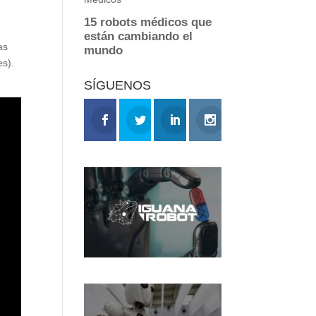
as
es).
SÍGUENOS