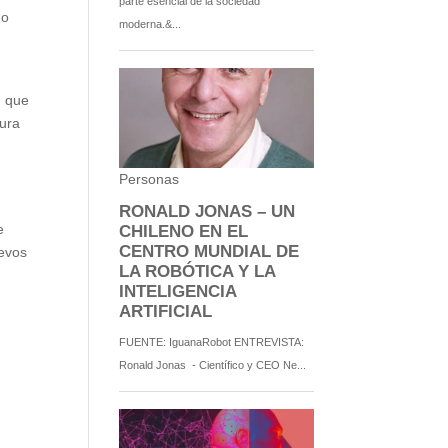
 o
n que
tura
e
uevos